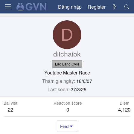
Đăng nhập
Register
D
ditchaiok
Lão Làng GVN
Youtube Master Race
Tham gia ngày
18/6/07
Last seen
27/3/25
Bài viết
Reaction score
Điểm
22
0
4,120
Find