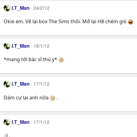
I.T_Man
24/2/12
Okie em. Về lại box The Sims thôi. Mở lại H8 chém gió
I.T_Man
18/1/12
*mang tới bác sĩ thú y*
I.T_Man
17/1/12
Dám cự lại anh nữa
.
I.T_Man
17/1/12
:-l .