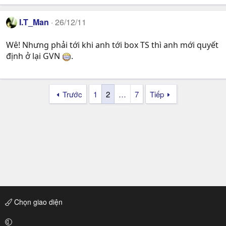
I.T_Man
26/12/11
Wê! Nhưng phải tới khi anh tới box TS thì anh mới quyết
định ở lại GVN
.
Trước
1
2
…
7
Tiếp
Chọn giao diện