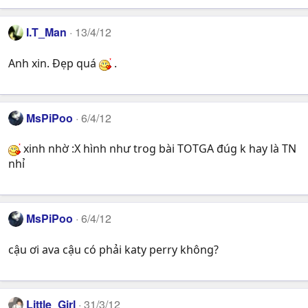
I.T_Man
13/4/12
Anh xin. Đẹp quá
.
MsPiPoo
6/4/12
xinh nhờ :X hình như trog bài TOTGA đúg k hay là TN
nhỉ
MsPiPoo
6/4/12
cậu ơi ava cậu có phải katy perry không?
Little_Girl
31/3/12