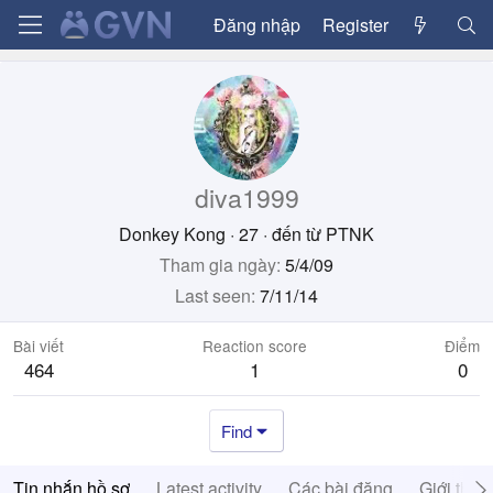
Đăng nhập
Register
diva1999
Donkey Kong
·
27
·
đến từ
PTNK
Tham gia ngày
5/4/09
Last seen
7/11/14
Bài viết
Reaction score
Điểm
464
1
0
Find
Tin nhắn hồ sơ
Latest activity
Các bài đăng
Giới thiệ