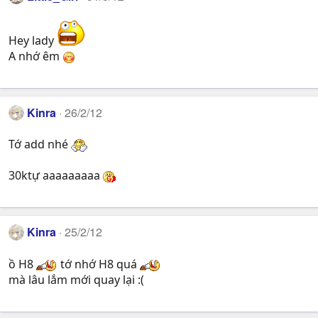
Hey lady
A nhớ êm
Kinra
26/2/12
Tớ add nhé
30ktự aaaaaaaaa
Kinra
25/2/12
ồ H8
tớ nhớ H8 quá
mà lâu lắm mới quay lại :(