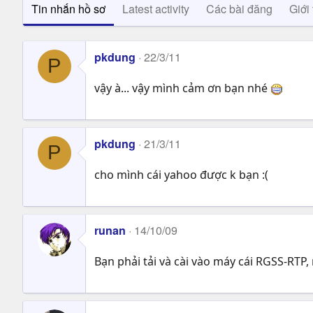
Tin nhắn hồ sơ
Latest activity
Các bài đăng
Giới 
pkdung
22/3/11
P
vậy à... vậy mình cảm ơn bạn nhé
pkdung
21/3/11
P
cho mình cái yahoo được k bạn :(
runan
14/10/09
Bạn phải tải và cài vào máy cái RGSS-RTP