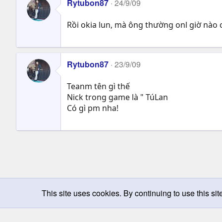
Rytubon87
24/9/09
Rồi okia lun, mà ông thường onl giờ nào c
Rytubon87
23/9/09
Teanm tên gì thế
Nick trong game là " TúLan
Có gì pm nha!
This site uses cookies. By continuing to use this sit
Chọn giao diện
Change width