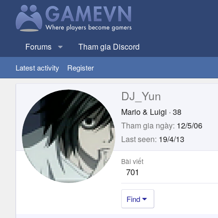
Forums
Tham gia Discord
Latest activity
Register
DJ_Yun
Mario & Luigi
·
38
Tham gia ngày
12/5/06
Last seen
19/4/13
Bài viết
701
Find