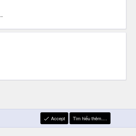
..
Accept
Tìm hiểu thêm.…
R
Liên hệ
Quy định và Nội quy
Privacy Policy
Trợ giúp
S
S