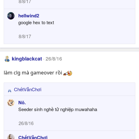
8/8/17
o
n
hellwind2
s
google hex to text
:
8/8/17
kingblackcat
26/8/16
làm clg mà gameover rồi
ChếtVẫnChơi
R
e
Nô.
a
Seeder sinh nghề tử nghiệp muwahaha
c
t
26/8/16
i
o
ChếtVẫnChơi
n