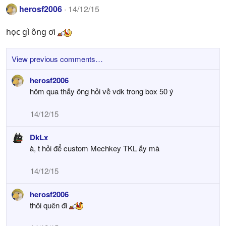
herosf2006
14/12/15
học gì ông ơi
View previous comments…
herosf2006
hôm qua thấy ông hỏi về vdk trong box 50 ý
14/12/15
DkLx
à, t hỏi để custom Mechkey TKL ấy mà
14/12/15
herosf2006
thôi quên đi