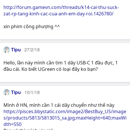
http://forum.gamevn.com/threads/k14-cai-thu-suck-
zat-rp-tang-kinh-cac-cua-anh-em-day-roi.1426780/
xin phim công phượng ^^
Tipu
27/2/18
Hello, lần này mình cần tìm 1 dây USB-C 1 đầu đực, 1
đầu cái. Ko biết UGreen có loại đấy ko bạn?
Tipu
10/1/18
Mình ở HN, mình cần 1 cái dây chuyển như thế này
https://pisces.bbystatic.com/image2/BestBuy_US/image
s/products/5813/5813015_sa.jpg;maxHeight=640;maxWi
dth=550