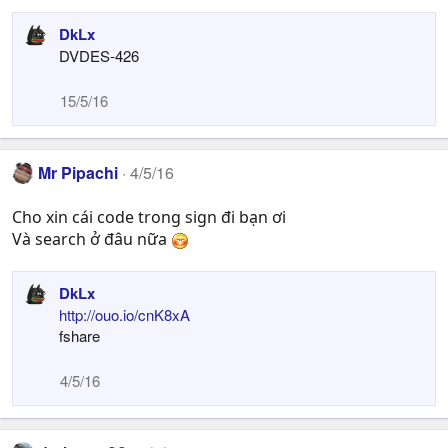
DkLx
DVDES-426
15/5/16
Mr Pipachi
4/5/16
Cho xin cái code trong sign đi bạn ơi
Và search ở đâu nữa
DkLx
http://ouo.io/cnK8xA
fshare
4/5/16