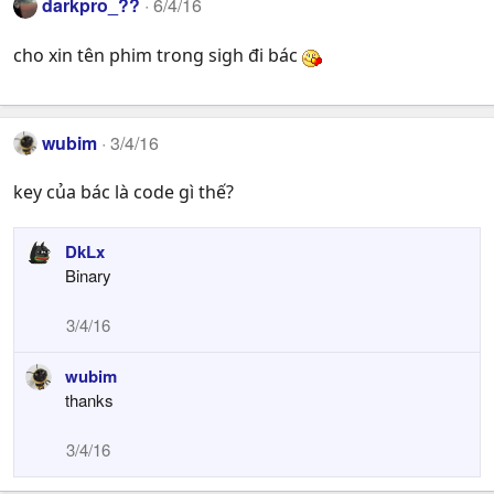
darkpro_??
6/4/16
cho xin tên phim trong sigh đi bác
wubim
3/4/16
key của bác là code gì thế?
DkLx
Binary
3/4/16
wubim
thanks
3/4/16