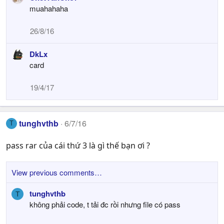
s
muahahaha
:
26/8/16
DkLx
card
19/4/17
tunghvthb
6/7/16
T
pass rar của cái thứ 3 là gì thế bạn ơi ?
View previous comments…
tunghvthb
T
không phải code, t tải đc rồi nhưng file có pass