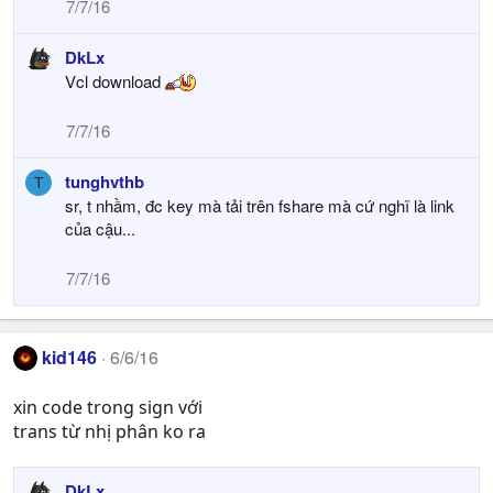
7/7/16
DkLx
Vcl download
7/7/16
tunghvthb
T
sr, t nhầm, đc key mà tải trên fshare mà cứ nghĩ là link
của cậu...
7/7/16
kid146
6/6/16
xin code trong sign với
trans từ nhị phân ko ra
DkLx