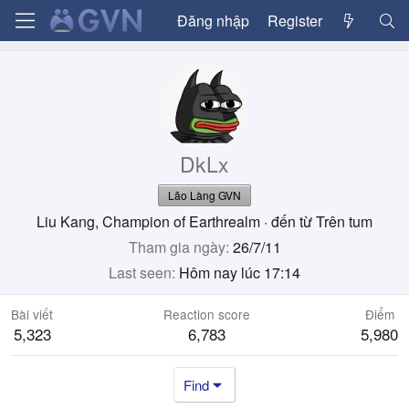
Đăng nhập
Register
DkLx
Lão Làng GVN
Liu Kang, Champion of Earthrealm
·
đến từ
Trên tum
Tham gia ngày
26/7/11
Last seen
Hôm nay lúc 17:14
Bài viết
Reaction score
Điểm
5,323
6,783
5,980
Find