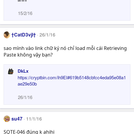
15/2/16
†CatD3vjl†
26/1/16
sao mình vào link chữ ký nó chỉ load mỗi cái Retrieving
Paste không vậy bạn?
DkLx
https://cryptbin.com/ih9EI#619b5148cbfcc4eda95e08a1
ae29e50b
26/1/16
su47
11/1/16
SQTE-046 đúng k ahihi