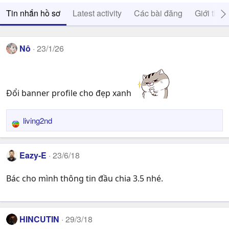
Tin nhắn hồ sơ
Latest activity
Các bài đăng
Giới thiệ
Nô
23/1/26
Đổi banner profile cho đẹp xanh
living2nd
R
e
a
Eazy-E
23/6/18
c
t
Bác cho mình thông tin đầu chia 3.5 nhé.
i
o
n
s
HINCUTIN
29/3/18
: