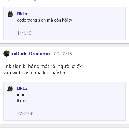
DkLx
code trong sign mà còn hỏi :v
11/1/16
xxDark_Dragonxx
27/12/15
link sign bị hỏng mất rồi người ơi :"<
vào webpaste mà ko thấy link
DkLx
=_=
fixed
27/12/15