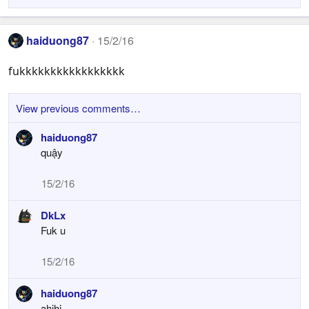
haiduong87
15/2/16
fukkkkkkkkkkkkkkkkk
View previous comments…
haiduong87
quậy
15/2/16
DkLx
Fuk u
15/2/16
haiduong87
ahihi