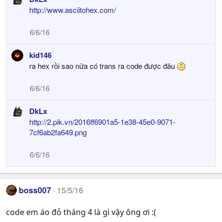
http://www.asciitohex.com/
6/6/16
kid146
ra hex rồi sao nữa có trans ra code được đâu
6/6/16
DkLx
http://2.pik.vn/2016ff6901a5-1e38-45e0-9071-
7cf6ab2fa649.png
6/6/16
boss007
15/5/16
code em áo đỏ tháng 4 là gì vậy ông ơi :(