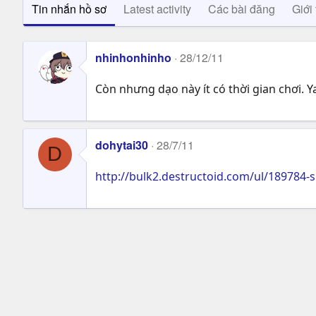
Tin nhắn hồ sơ
Latest activity
Các bài đăng
Giới 
nhinhonhinho
28/12/11
Còn nhưng dạo này ít có thời gian chơi. Ya
dohytai30
28/7/11
D
http://bulk2.destructoid.com/ul/189784-