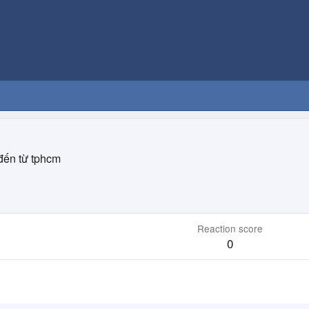
đến từ
tphcm
Reaction score
0