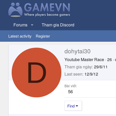
Forums
Tham gia Discord
Latest activity
Register
dohytai30
D
Youtube Master Race
·
26
·
Tham gia ngày
29/6/11
Last seen
12/9/12
Bài viết
56
Find