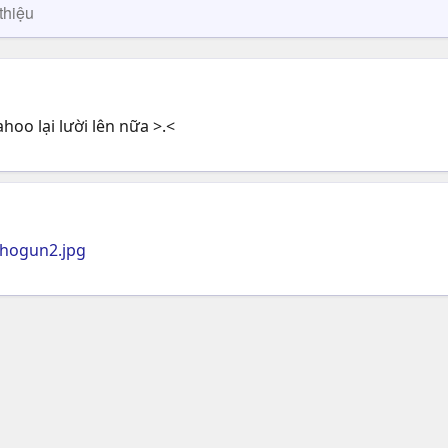
thiệu
hoo lại lười lên nữa >.<
shogun2.jpg