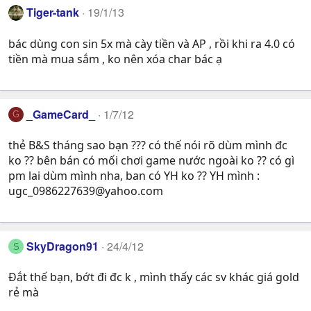
Tiger-tank
19/1/13
bác dùng con sin 5x mà cày tiền và AP , rồi khi ra 4.0 có
tiền mà mua sắm , ko nên xóa char bác ạ
_GameCard_
1/7/12
G
thẻ B&S tháng sao bạn ??? có thế nói rõ dùm mình đc
ko ?? bên bán có mối chơi game nước ngoài ko ?? có gì
pm lai dùm mình nha, ban có YH ko ?? YH mình :
ugc_0986227639@yahoo.com
SkyDragon91
24/4/12
S
Đắt thế bạn, bớt đi đc k , mình thấy các sv khác giá gold
rẻ mà