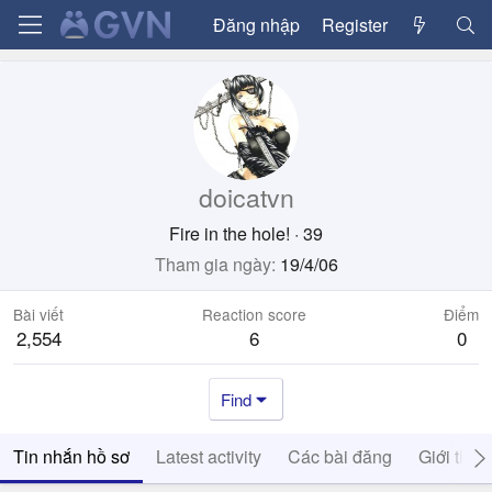
Đăng nhập
Register
doicatvn
Fire in the hole!
·
39
Tham gia ngày
19/4/06
Bài viết
Reaction score
Điểm
2,554
6
0
Find
Tin nhắn hồ sơ
Latest activity
Các bài đăng
Giới thiệ