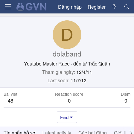
Đăng nhập
Register
D
dolaband
Youtube Master Race
·
đến từ
Trắc Quận
Tham gia ngày
12/4/11
Last seen
11/7/12
Bài viết
Reaction score
Điểm
48
0
0
Find
Tin nhắn hồ sơ
Latest activity
Các bài đăng
Giới thiệ