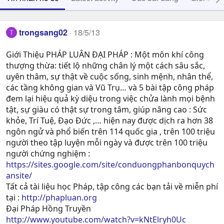
trongsang02
18/5/13
T
Giới Thiệu PHÁP LUÂN ĐẠI PHÁP : Một môn khí công
thượng thừa: tiết lộ những chân lý một cách sâu sắc,
uyên thâm, sự thật về cuộc sống, sinh mệnh, nhân thể,
các tầng không gian và Vũ Trụ… và 5 bài tập công pháp
đem lại hiệu quả kỳ diệu trong việc chửa lành mọi bệnh
tật, sự giàu có thật sự trong tâm, giúp nâng cao : Sức
khỏe, Trí Tuệ, Ðạo Ðức ,… hiện nay được dịch ra hơn 38
ngôn ngử và phổ biến trên 114 quốc gia , trên 100 triệu
người theo tập luyện mỗi ngày và được trên 100 triệu
người chứng nghiệm :
https://sites.google.com/site/conduongphanbonquych
ansite/
Tất cả tài liệu học Pháp, tập công các bạn tải về miễn phí
tại :
http://phapluan.org
Đại Pháp Hồng Truyền
http://www.youtube.com/watch?v=kNtElryh0Uc