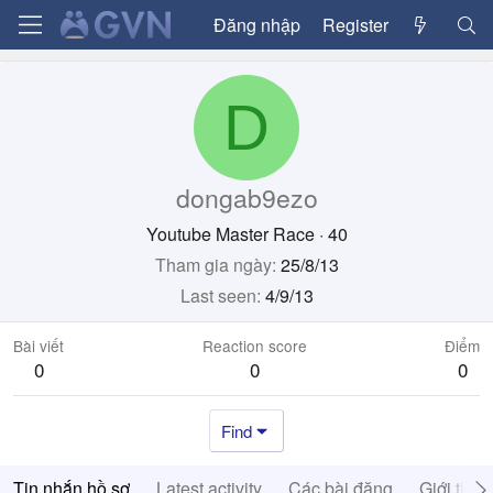
Đăng nhập
Register
D
dongab9ezo
Youtube Master Race
·
40
Tham gia ngày
25/8/13
Last seen
4/9/13
Bài viết
Reaction score
Điểm
0
0
0
Find
Tin nhắn hồ sơ
Latest activity
Các bài đăng
Giới thiệ