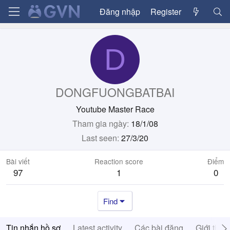
Đăng nhập
Register
D
DONGFUONGBATBAI
Youtube Master Race
Tham gia ngày
18/1/08
Last seen
27/3/20
Bài viết
Reaction score
Điểm
97
1
0
Find
Tin nhắn hồ sơ
Latest activity
Các bài đăng
Giới thiệ