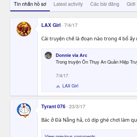
Tin nhắn hồ sơ
Latest activity
Các bài đăng
Giới 
LAX Girl
7/4/17
Cái truyện chế là đoạn nào trong 4 bổ ấy
Donnie via Arc
Trong truyện Ôn Thụy An Quần Hiệp Truy
7/4/17
LAX Girl
R
e
a
c
Tyrant 076
23/3/17
t
i
Bác ở Đà Nẵng hả, có dịp ghé chơi làm q
o
n
s
View previous comments…