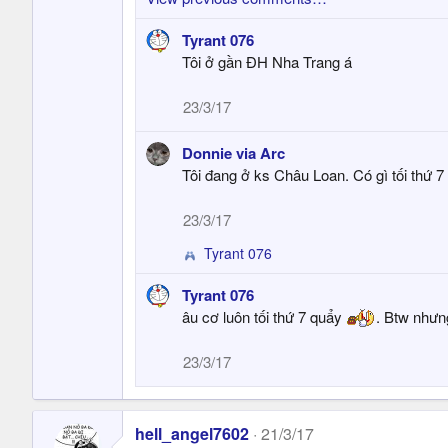
:
Tyrant 076
Tôi ở gần ĐH Nha Trang á
23/3/17
Donnie via Arc
Tôi đang ở ks Châu Loan. Có gì tối thứ 7 
23/3/17
Tyrant 076
R
e
Tyrant 076
a
âu cơ luôn tối thứ 7 quẩy
. Btw nhưn
c
t
i
23/3/17
o
n
s
hell_angel7602
:
21/3/17