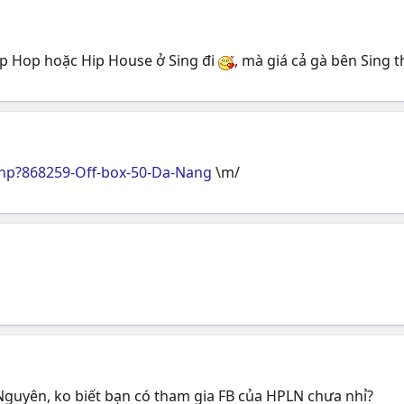
Hip Hop hoặc Hip House ở Sing đi
, mà giá cả gà bên Sing t
hp?868259-Off-box-50-Da-Nang
\m/
Nguyên, ko biết bạn có tham gia FB của HPLN chưa nhỉ?