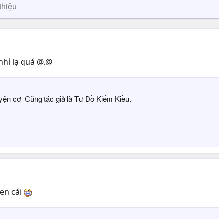
thiệu
 nhỉ lạ quá @.@
ện cơ. Cũng tác giả là Tư Đồ Kiếm Kiều.
uen cái