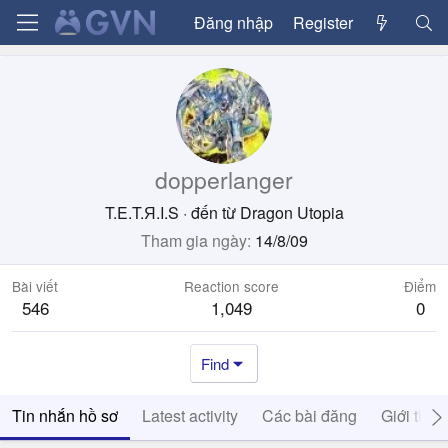
Đăng nhập
Register
dopperlanger
T.E.T.Я.I.S
·
đến từ
Dragon Utopia
Tham gia ngày
14/8/09
Bài viết
Reaction score
Điểm
546
1,049
0
Find
Tin nhắn hồ sơ
Latest activity
Các bài đăng
Giới thiệ