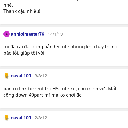
nhé.
Thank cậu nhiều!
anhloimaster76
14/1/13
A
tôi đã cài đạt xong bản h5 tote nhưng khi chạy thì nó
báo lỗi, giúp tôi với
cavali100
3/8/12
bạn có link torrent trò H5 Tote ko, cho mình với. Mất
công down 40part mf mà ko chơi đc
cavali100
2/8/12