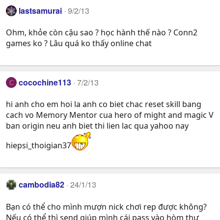
lastsamurai
9/2/13
Ohm, khỏe còn cậu sao ? học hành thế nào ? Conn2
games ko ? Lâu quá ko thấy online chat
cocochine113
7/2/13
C
hi anh cho em hoi la anh co biet chac reset skill bang
cach vo Memory Mentor cua hero of might and magic V
ban origin neu anh biet thi lien lac qua yahoo nay
hiepsi_thoigian37
cambodia82
24/1/13
Bạn có thể cho mình mượn nick chơi rep được không?
Nếu có thể thì send giúp mình cái pass vào hòm thư