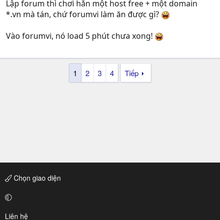
Lập forum thì chơi hẳn một host free + một domain
*.vn mà tán, chứ forumvi làm ăn được gì?
Vào forumvi, nó load 5 phút chưa xong!
1
2
3
4
Tiếp
Chọn giao diện
Liên hệ