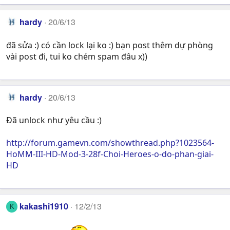
hardy
20/6/13
đã sửa :) có cần lock lại ko :) bạn post thêm dự phòng
vài post đi, tui ko chém spam đâu x))
hardy
20/6/13
Đã unlock như yêu cầu :)
http://forum.gamevn.com/showthread.php?1023564-
HoMM-III-HD-Mod-3-28f-Choi-Heroes-o-do-phan-giai-
HD
kakashi1910
12/2/13
K