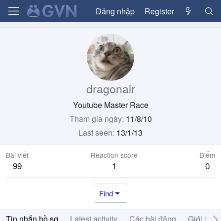
Đăng nhập
Register
dragonair
Youtube Master Race
Tham gia ngày
11/8/10
Last seen
13/1/13
Bài viết
Reaction score
Điểm
99
1
0
Find
Tin nhắn hồ sơ
Latest activity
Các bài đăng
Giới thiệ