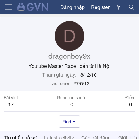
Đăng nhập
Register
D
dragonboy9x
Youtube Master Race
·
đến từ
Hà Nội
Tham gia ngày
18/12/10
Last seen
27/5/12
Bài viết
Reaction score
Điểm
17
0
0
Find
Tin nhắn hồ sơ
Latest activity
Các bài đăng
Giới thiệ