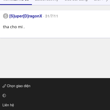
[S]uper[D]ragonX
31/7/11
tha cho mi .
Chọn giao diện
Liên hệ