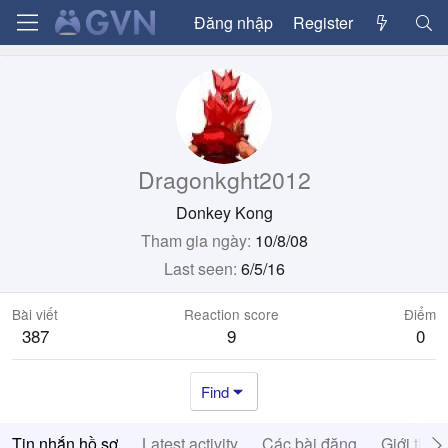
Đăng nhập
Register
Dragonkght2012
Donkey Kong
Tham gia ngày
10/8/08
Last seen
6/5/16
Bài viết
Reaction score
Điểm
387
9
0
Find
Tin nhắn hồ sơ
Latest activity
Các bài đăng
Giới thiệ