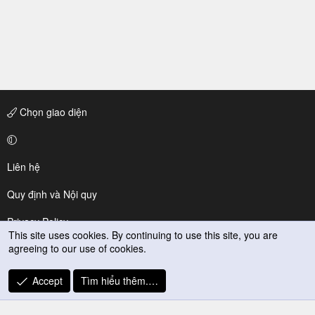
Chọn giao diện
Liên hệ
Quy định và Nội quy
Privacy Policy
This site uses cookies. By continuing to use this site, you are
agreeing to our use of cookies.
Trợ giúp
R
Accept
Tìm hiểu thêm.…
S
S