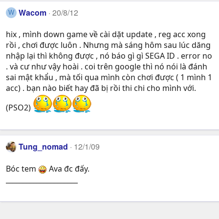
Wacom
20/8/12
W
hix , mình down game về cài dặt update , reg acc xong
rồi , chơi được luôn . Nhưng mà sáng hôm sau lúc dăng
nhập lại thì không được , nó báo gì gì SEGA ID . error no
. và cư như vậy hoài . coi trên google thì nó nói là đánh
sai mật khẩu , mà tối qua mình còn chơi được ( 1 mình 1
acc) . bạn nào biết hay đã bị rồi thi chi cho mình với.
(PSO2)
Tung_nomad
12/1/09
Bóc tem
Ava đc đấy.
_____________________