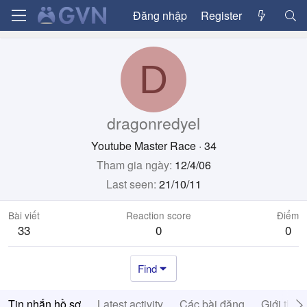
Đăng nhập
Register
D
dragonredyel
Youtube Master Race
·
34
Tham gia ngày
12/4/06
Last seen
21/10/11
Bài viết
Reaction score
Điểm
33
0
0
Find
Tin nhắn hồ sơ
Latest activity
Các bài đăng
Giới thiệ