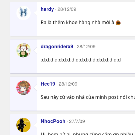
hardy
28/12/09
Ra là thếm khoe hàng nhà mới à
dragonriderx9
28/12/09
:d:d:d:d:d:d:d:d:d:d:d:d:d:d:d:d:d:d:d
Hee19
28/12/09
Sau này cứ vào nhà của mình post nói ch
NhocPooh
27/7/09
Ui, hem bít ai, nhưng cũng cảm ơn nhiều