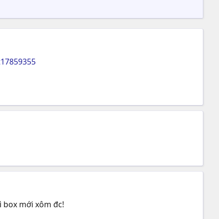
t17859355
ì box mới xôm đc!