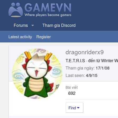
Forums
Tham gia Discord
Latest activity
Register
dragonriderx9
T.E.T.Я.I.S
·
đến từ
Winter 
Tham gia ngày
17/1/08
Last seen
4/9/15
Bài viết
692
Find