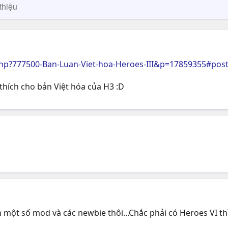
thiệu
hp?777500-Ban-Luan-Viet-hoa-Heroes-III&p=17859355#pos
hích cho bản Việt hóa của H3 :D
 một số mod và các newbie thôi...Chắc phải có Heroes VI th