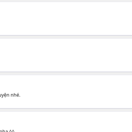
uyện nhé.
 nha ^^