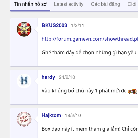
Tin nhắn hồ sơ
Latest activity
Các bài đăng
Giới 
BKUS2003
1/3/11
http://forum.gamevn.com/showthread.p
Ghé thăm đây để chọn những gì bạn yêu t
hardy
24/2/10
Vào khủng bố chú này 1 phát mới đc
Hajktom
18/2/10
Box dạo này ít mem tham gia lắm! Chỉ còn