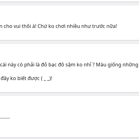
 cho vui thôi à! Chứ ko chơi nhiều như trước nữa!
ái này có phải là đỏ bạc đô sậm ko nhỉ ? Màu giống những
 đây ko biết được ( _ _)!
......