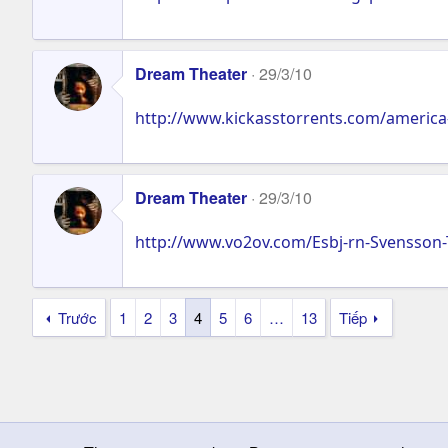
Dream Theater
29/3/10
http://www.kickasstorrents.com/america
Dream Theater
29/3/10
http://www.vo2ov.com/Esbj-rn-Svensson-T
Trước
1
2
3
4
5
6
…
13
Tiếp