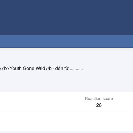
f"><b>Youth Gone Wild</b
·
đến từ
...........
Reaction score
26