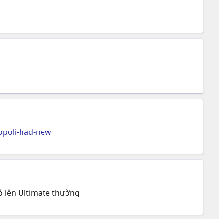
iopoli-had-new
nó lên Ultimate thường