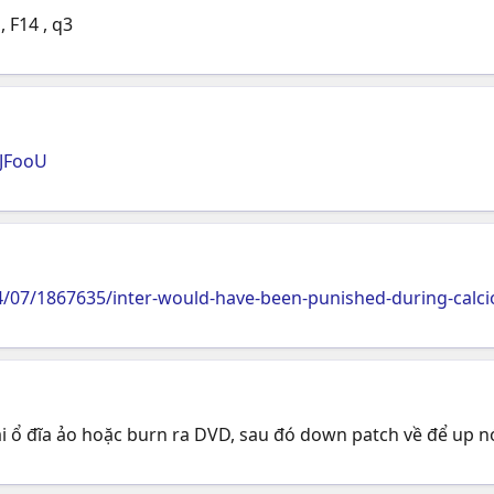
 F14 , q3
dJFooU
4/07/1867635/inter-would-have-been-punished-during-calc
cài ổ đĩa ảo hoặc burn ra DVD, sau đó down patch về để up 