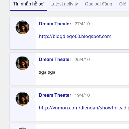
Tin nhắn hồ sơ
Latest activity
Các bài đăng
Giới 
Dream Theater
27/4/10
http://blogdiego60.blogspot.com
Dream Theater
25/4/10
sga sga
Dream Theater
19/4/10
http://vnmon.com/diendan/showthread.