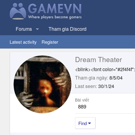
Forums
Tham gia Discord
Latest activity
Register
Dream Theater
<blink><font color="#2f4f4
Tham gia ngày
8/5/04
Last seen
30/1/24
Bài viết
889
Find