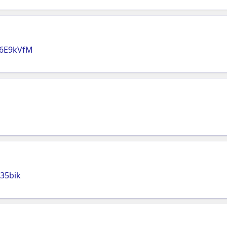
N6E9kVfM
35bik