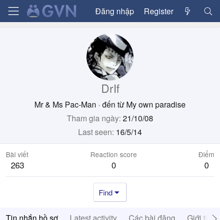
Đăng nhập
Register
DrIf
Mr & Ms Pac-Man
·
đến từ
My own paradise
Tham gia ngày
21/10/08
Last seen
16/5/14
Bài viết
Reaction score
Điểm
263
0
0
Find
Tin nhắn hồ sơ
Latest activity
Các bài đăng
Giới thiệ