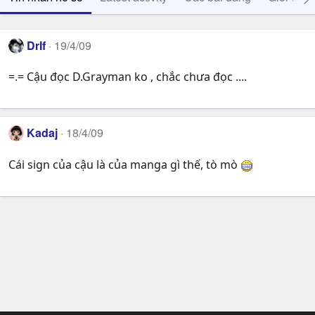
DrIf
19/4/09
=.= Cậu đọc D.Grayman ko , chắc chưa đọc ....
Kadaj
18/4/09
Cái sign của cậu là của manga gì thế, tò mò