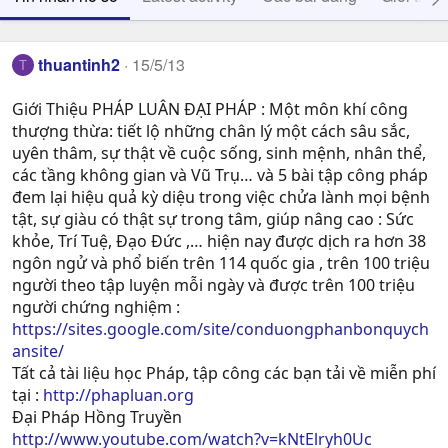
thuantinh2
15/5/13
T
Giới Thiệu PHÁP LUÂN ĐẠI PHÁP : Một môn khí công
thượng thừa: tiết lộ những chân lý một cách sâu sắc,
uyên thâm, sự thật về cuộc sống, sinh mệnh, nhân thể,
các tầng không gian và Vũ Trụ… và 5 bài tập công pháp
đem lại hiệu quả kỳ diệu trong việc chửa lành mọi bệnh
tật, sự giàu có thật sự trong tâm, giúp nâng cao : Sức
khỏe, Trí Tuệ, Ðạo Ðức ,… hiện nay được dịch ra hơn 38
ngôn ngử và phổ biến trên 114 quốc gia , trên 100 triệu
người theo tập luyện mỗi ngày và được trên 100 triệu
người chứng nghiệm :
https://sites.google.com/site/conduongphanbonquych
ansite/
Tất cả tài liệu học Pháp, tập công các bạn tải về miễn phí
tại :
http://phapluan.org
Đại Pháp Hồng Truyền
http://www.youtube.com/watch?v=kNtElryh0Uc