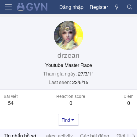
Đăng nhập
Register
drzean
Youtube Master Race
Tham gia ngày
27/3/11
Last seen
23/5/15
Bài viết
Reaction score
Điểm
54
0
0
Find
Tin nhắn hồ sơ
Latest activity
Các bài đăng
Giới thiệ