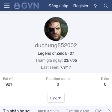
Đăng nhập
Register
duchung852002
Legend of Zelda
·
37
Tham gia ngày
23/7/05
Last seen
7/8/17
Bài viết
Reaction score
Điểm
921
0
0
Find
Tin nhắn hồ sơ
Latest activity
Các bài đăng
Giới thiệ