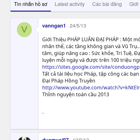
Tin nhắn hồ sơ
Latest activity
Các bài đăng
Giới 
vanngan1
24/5/13
V
Giới Thiệu PHÁP LUÂN ĐẠI PHÁP : Một môn
nhân thể, các tầng không gian và Vũ Trụ…
tâm, giúp nâng cao : Sức khỏe, Trí Tuệ, Ð
luyện mỗi ngày và được trên 100 triệu n
https://sites.google.com/site/conduong
Tất cả tài liệu học Pháp, tập công các bạn 
Đại Pháp Hồng Truyền
http://www.youtube.com/watch?v=kNtEl
Thỉnh nguyện toàn cầu 2013
`
ducmuoi97
12/9/12