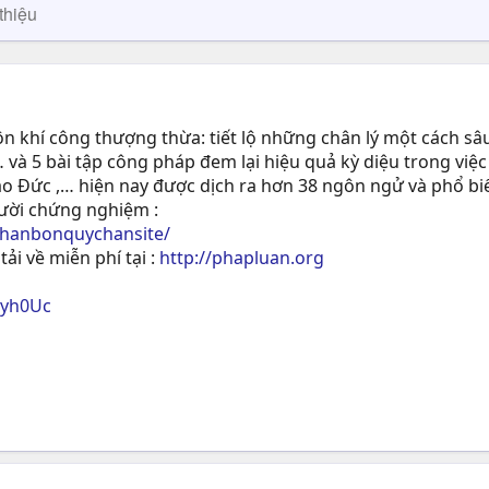
thiệu
 khí công thượng thừa: tiết lộ những chân lý một cách sâu
 và 5 bài tập công pháp đem lại hiệu quả kỳ diệu trong việc
ạo Ðức ,… hiện nay được dịch ra hơn 38 ngôn ngử và phổ biế
gười chứng nghiệm :
phanbonquychansite/
tải về miễn phí tại :
http://phapluan.org
ryh0Uc