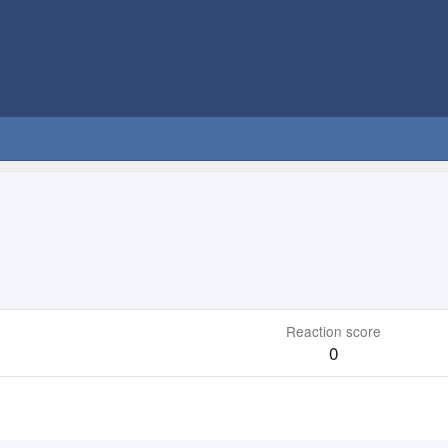
Reaction score
0