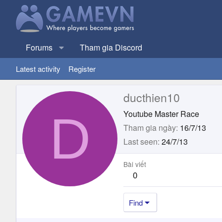
Forums
Tham gia Discord
Latest activity
Register
ducthien10
D
Youtube Master Race
Tham gia ngày
16/7/13
Last seen
24/7/13
Bài viết
0
Find