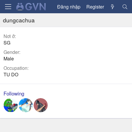
Đăng nhập
Register
dungcachua
Nơi ở
SG
Gender
Male
Occupation
TU DO
Following