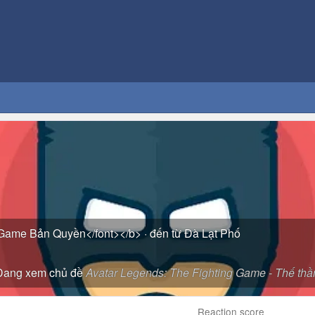
 Game Bản Quyền</font></b>
·
đến từ
Đà Lạt Phố
ang xem chủ đề
Avatar Legends: The Fighting Game - Thế thần
Reaction score