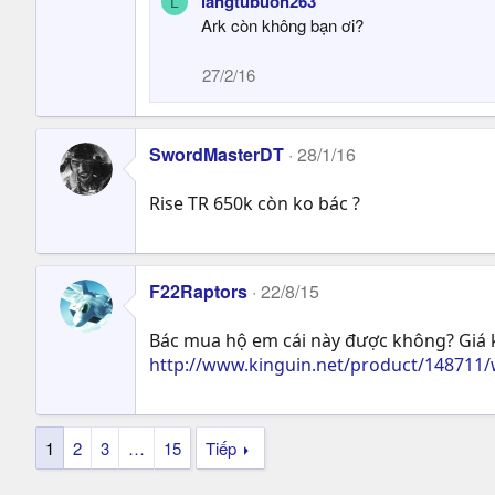
langtubuon263
L
Ark còn không bạn ơi?
27/2/16
SwordMasterDT
28/1/16
Rise TR 650k còn ko bác ?
F22Raptors
22/8/15
Bác mua hộ em cái này được không? Giá 
http://www.kinguin.net/product/148711/
1
2
3
…
15
Tiếp