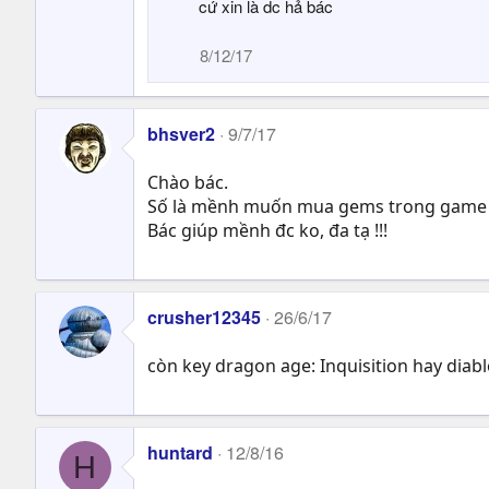
cứ xin là dc hả bác
8/12/17
bhsver2
9/7/17
Chào bác.
Số là mềnh muốn mua gems trong game SMIT
Bác giúp mềnh đc ko, đa tạ !!!
crusher12345
26/6/17
còn key dragon age: Inquisition hay diabl
huntard
12/8/16
H