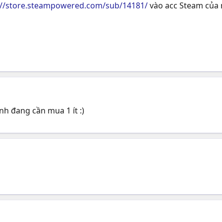
://store.steampowered.com/sub/14181/
vào acc Steam của 
h đang cần mua 1 ít :)