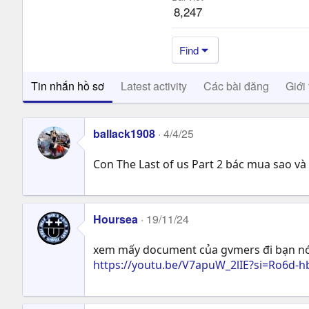
8,247
Find
Tin nhắn hồ sơ
Latest activity
Các bài đăng
Giới 
ballack1908
4/4/25
Con The Last of us Part 2 bác mua sao và
Hoursea
19/11/24
xem mấy document của gvmers đi bạn nó 
https://youtu.be/V7apuW_2lIE?si=Ro6d