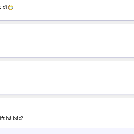
c ơi
ift hả bác?