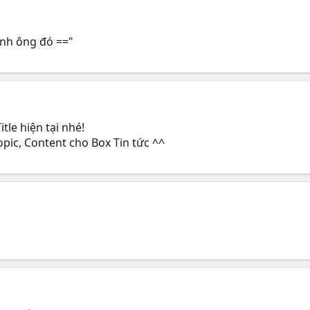
mình ông đó =="
itle hiện tại nhé!
opic, Content cho Box Tin tức ^^