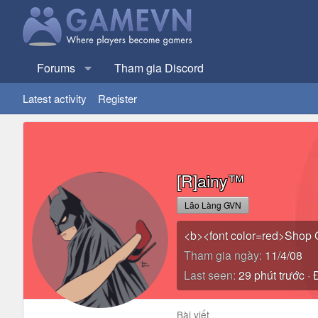
Forums
Tham gia Discord
Latest activity
Register
[R]ainy™
Lão Làng GVN
<b><font color=red>Shop
Tham gia ngày
11/4/08
Last seen
29 phút trước
·
Đ
Bài viết