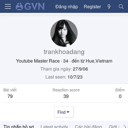
Đăng nhập
Register
trankhoadang
Youtube Master Race
·
34
·
đến từ
Hue,Vietnam
Tham gia ngày
27/9/06
Last seen
10/7/23
Bài viết
Reaction score
Điểm
79
39
0
Find
Tin nhắn hồ sơ
Latest activity
Các bài đăng
Giới thiệ