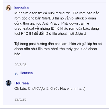
kenzabo
Mình tìm cách fix cả buổi mới được. File rom bác bảo
rom gốc cho bản 3ds/DS thì nó vẫn bị stuck ở đoạn
cổng thời gian do Anti Piracy. Phải down cái file
urscheat.dat về nhưng ID nó khác rom của bác, dùng
tool R4C thì để đổi ID ở file cheat mới được :(
Tại trong post hướng dẫn bác làm thiên về giả lập họ có
cheat sẵn chứ file rom chơi trên máy gốc k có cheat
bác.
28/5/25
Hoursea
R
e
Hoursea
a
Ok bác. Chơi được là tốt rồi. Have fun nha. :)
c
t
i
28/5/25
o
n