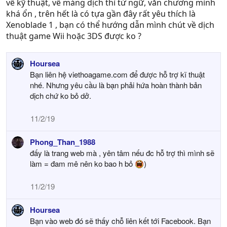
về kỹ thuật, về mảng dịch thì từ ngữ, văn chương mình
khá ổn , trên hết là có tựa gần đây rất yêu thích là
Xenoblade 1 , bạn có thể hướng dẫn mình chút về dịch
thuật game Wii hoặc 3DS được ko ?
Hoursea
Bạn liên hệ viethoagame.com để được hỗ trợ kĩ thuật
nhé. Nhưng yêu cầu là bạn phải hứa hoàn thành bản
dịch chứ ko bỏ dở.
11/2/19
Phong_Than_1988
đấy là trang web mà , yên tâm nếu đc hỗ trợ thì mình sẽ
làm = đam mê nên ko bao h bỏ
)
11/2/19
Hoursea
Bạn vào web đó sẽ thấy chỗ liên kết tới Facebook. Bạn