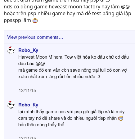
nds có dòng game heveast moon factory hay lắm @@
hoặc trên psp nhiều game hay mà dễ test bằng giả lập
ppsspp lắm
View previous comments…
Robo_Ky
Harvest Moon Mineral Tow việt hóa ko dâu chứ có dấu
đâu bác @@
mà game đó em vẫn còn save nông trại full có con vợ
xute nhất xóm làng rồi tiền nhiều nước :3
13/11/15
Robo_Ky
tại mình thấy game nds với psp giờ giả lập và là máy
cầm tay nó dễ share và đc nhiều người tiếp nhận
bản thân cũng thấy thế
13/11/15