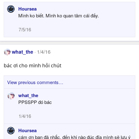
Hoursea
Mình ko biết. Mình ko quan tâm cái đấy.
7/5/16
what_the
1/4/16
bác ơi cho mình hỏi chút
View previous comments…
what_the
PPSSPP đó bác
1/4/16
Hoursea
cám ơn bạn đã nhắc. đến khi nào đúc đĩa mình sẽ lưu ý