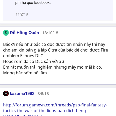
pm họ qua facebook.
11/2/19
Đỗ Hồng Quân
18/10/18
Đ
Bác ơi nếu như bác có đọc được tin nhắn này thì hãy
cho em xin bản giả lập Citra của bác để chơi được Fire
emblem Echoes DLC
Hoặc rom đã có DLC sẵn với ạ :(
Em rất muốn trải nghiệm nhưng mày mò mãi k có.
Mong bác sớm hồi âm.
kazuma1992
8/6/18
http://forum.gamevn.com/threads/psp-final-fantasy-
tactics-the-war-of-the-lions-ban-dich-tieng-