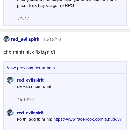
ghost trick hay vài game RPG...
7/1/17
red_evilspirit
15/12/16
cho mình nick fb bạn ơi
View previous comments…
red_evilspirit
để vào nhóm chat
15/12/16
red_evilspirit
ko thì add fb mình:
https://www.facebook.com/ti.kute.37