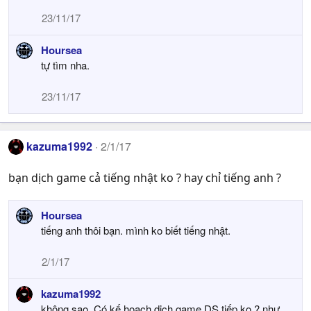
o
23/11/17
n
s
Hoursea
:
tự tìm nha.
23/11/17
kazuma1992
2/1/17
bạn dịch game cả tiếng nhật ko ? hay chỉ tiếng anh ?
Hoursea
tiếng anh thôi bạn. mình ko biết tiếng nhật.
2/1/17
kazuma1992
không sao. Có kế hoạch dịch game DS tiếp ko ? như