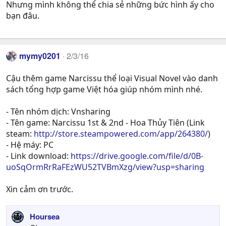
Nhưng mình không thể chia sẻ những bức hình ấy cho
bạn đâu.
mymy0201
2/3/16
Cậu thêm game Narcissu thể loại Visual Novel vào danh
sách tổng hợp game Việt hóa giúp nhóm mình nhé.
- Tên nhóm dịch: Vnsharing
- Tên game: Narcissu 1st & 2nd - Hoa Thủy Tiên (Link
steam:
http://store.steampowered.com/app/264380/
)
- Hệ máy: PC
- Link download:
https://drive.google.com/file/d/0B-
uoSqOrmRrRaFEzWU52TVBmXzg/view?usp=sharing
Xin cảm ơn trước.
Hoursea