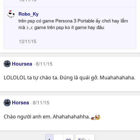
Robo_Ky
trên psp có game Persona 3 Portable ấy chơi hay lắm
mà >,< game trên psp ko ít game hay đâu
13/11/15
Hoursea
8/11/15
LOLOLOL ta tự chào ta. Đúng là quái gở. Muahahahaha.
Horsea
8/11/15
Chào người anh em. Ahahahahahha.