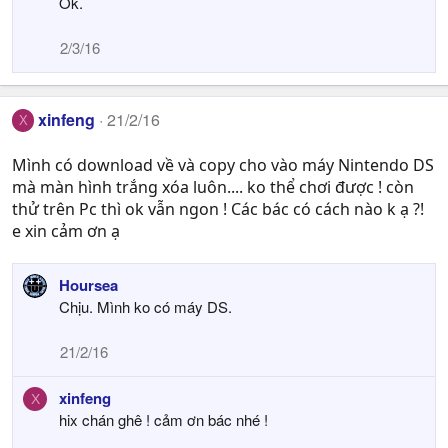
Ok.
2/3/16
xinfeng
21/2/16
X
Mình có download về và copy cho vào máy Nintendo DS
mà màn hình trắng xóa luôn.... ko thể chơi được ! còn
thử trên Pc thì ok vẫn ngon ! Các bác có cách nào k ạ ?!
e xin cảm ơn ạ
Hoursea
Chịu. Mình ko có máy DS.
21/2/16
xinfeng
X
hix chán ghê ! cảm ơn bác nhé !