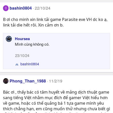
s
bashin0804
:
22/10/24
B
B ơi cho minh xin link tải game Parasite eve VH dc ko ạ,
link tải die hết rôi. Xin cảm ơn b.
Hoursea
Mình cũng không có.
23/10/24
bashin0804
R
e
a
c
Phong_Than_1988
11/2/19
t
i
Bác ơi , thấy bác có tâm huyết về mảng dịch thuật game
o
sang tiếng Việt nhằm mục đích để gamer Việt hiểu hơn
n
về game, hoặc có thể quảng bá 1 tựa game mình yêu
s
thích chẳng hạn, em cũng muốn thử nhưng chưa biết gì
: