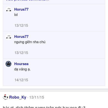
Horus77
lol
13/12/15
Horus77
ngưng giỡn nha chú
13/12/15
Hoursea
dạ vâng ạ.
14/12/15
Robo_Ky
13/11/15
bác ơi, dịch thêm game trên nds hay psp đi :3