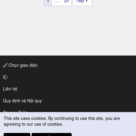
1
…
20
Tiếp
Chọn giao diện
Liên hệ
Quy định và Nội quy
Privacy Policy
This site uses cookies. By continuing to use this site, you are
agreeing to our use of cookies.
Trợ giúp