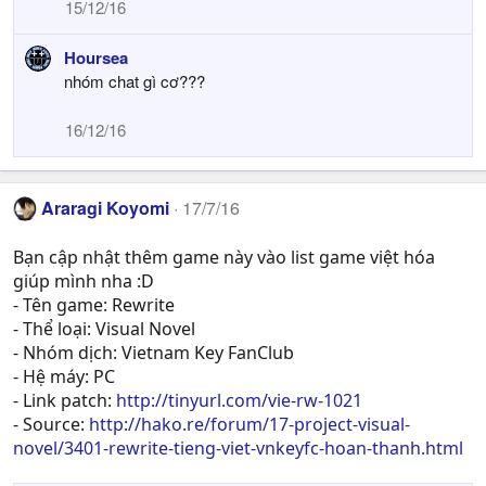
15/12/16
Hoursea
nhóm chat gì cơ???
16/12/16
Araragi Koyomi
17/7/16
Bạn cập nhật thêm game này vào list game việt hóa
giúp mình nha :D
- Tên game: Rewrite
- Thể loại: Visual Novel
- Nhóm dịch: Vietnam Key FanClub
- Hệ máy: PC
- Link patch:
http://tinyurl.com/vie-rw-1021
- Source:
http://hako.re/forum/17-project-visual-
novel/3401-rewrite-tieng-viet-vnkeyfc-hoan-thanh.html