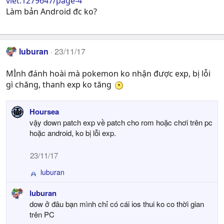
viet.1279647/page-4
Làm bản Android đc ko?
luburan
23/11/17
MÌnh đánh hoài mà pokemon ko nhận được exp, bị lỗi
gì chăng, thanh exp ko tăng
Hoursea
vậy down patch exp về patch cho rom hoặc chơi trên pc
hoặc android, ko bị lỗi exp.
23/11/17
luburan
R
e
luburan
a
dow ở đâu bạn mình chỉ có cái ios thui ko co thời gian
c
t
trên PC
i