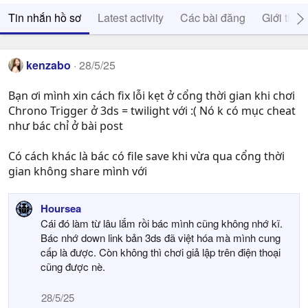
Tin nhắn hồ sơ
Latest activity
Các bài đăng
Giới thiệ
kenzabo
28/5/25
Bạn ơi mình xin cách fix lỗi kẹt ở cổng thời gian khi chơi
Chrono Trigger ở 3ds = twilight với :( Nó k có mục cheat
như bác chỉ ở bài post
Có cách khác là bác có file save khi vừa qua cổng thời
gian không share mình với
Hoursea
Cái đó làm từ lâu lắm rồi bác mình cũng không nhớ kĩ.
Bác nhớ down link bản 3ds đã việt hóa mà mình cung
cấp là được. Còn không thì chơi giả lập trên điện thoại
cũng được nè.
28/5/25