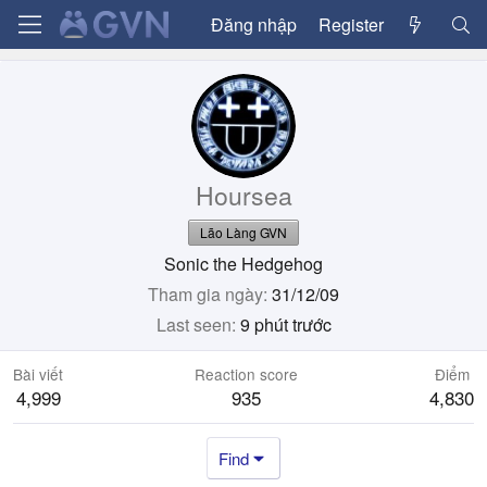
Đăng nhập
Register
Hoursea
Lão Làng GVN
Sonic the Hedgehog
Tham gia ngày
31/12/09
Last seen
9 phút trước
Bài viết
Reaction score
Điểm
4,999
935
4,830
Find