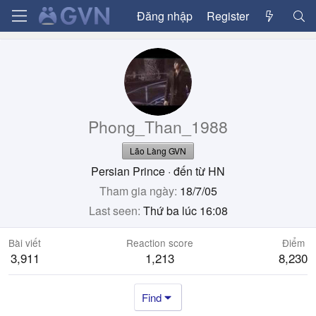
Đăng nhập
Register
Phong_Than_1988
Lão Làng GVN
Persian Prince
·
đến từ
HN
Tham gia ngày
18/7/05
Last seen
Thứ ba lúc 16:08
Bài viết
Reaction score
Điểm
3,911
1,213
8,230
Find