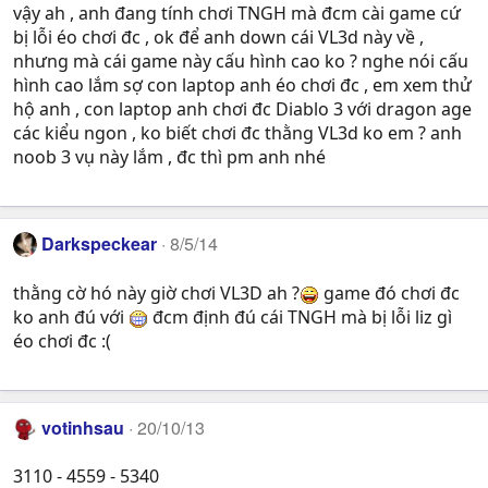
vậy ah , anh đang tính chơi TNGH mà đcm cài game cứ
bị lỗi éo chơi đc , ok để anh down cái VL3d này về ,
nhưng mà cái game này cấu hình cao ko ? nghe nói cấu
hình cao lắm sợ con laptop anh éo chơi đc , em xem thử
hộ anh , con laptop anh chơi đc Diablo 3 với dragon age
các kiểu ngon , ko biết chơi đc thằng VL3d ko em ? anh
noob 3 vụ này lắm , đc thì pm anh nhé
Darkspeckear
8/5/14
thằng cờ hó này giờ chơi VL3D ah ?
game đó chơi đc
ko anh đú với
đcm định đú cái TNGH mà bị lỗi liz gì
éo chơi đc :(
votinhsau
20/10/13
3110 - 4559 - 5340