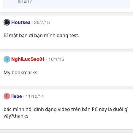
8/12/17
Hoursea
25/7/15
Bí mật bạn ơi bạn mình đang test.
NghiLucSeo01
16/1/15
N
My bookmarks
liebe
11/10/14
L
bác mình hỏi dinh dạng video trên bản PC này la đuôi gì
vậy?thanks