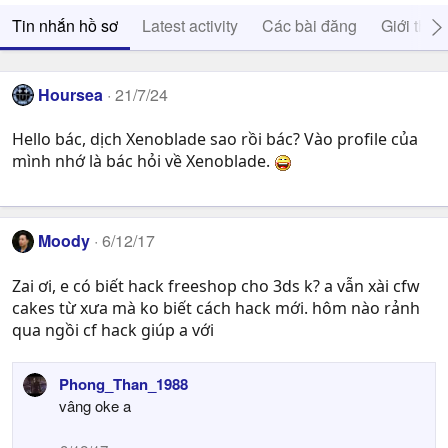
Tin nhắn hồ sơ
Latest activity
Các bài đăng
Giới thiệ
Hoursea
21/7/24
Hello bác, dịch Xenoblade sao rồi bác? Vào profile của
mình nhớ là bác hỏi về Xenoblade.
Moody
6/12/17
Zai ơi, e có biết hack freeshop cho 3ds k? a vẫn xài cfw
cakes từ xưa mà ko biết cách hack mới. hôm nào rảnh
qua ngồi cf hack giúp a với
Phong_Than_1988
vâng oke a