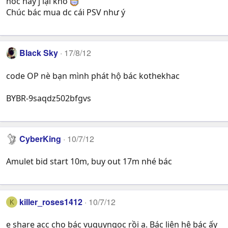
hóc hay j lại khổ
Chúc bác mua dc cái PSV như ý
Black Sky
17/8/12
code OP nè bạn mình phát hộ bác kothekhac
BYBR-9saqdz502bfgvs
CyberKing
10/7/12
Amulet bid start 10m, buy out 17m nhé bác
killer_roses1412
10/7/12
K
e share acc cho bác vuquyngoc rồi ạ. Bác liên hệ bác ấy