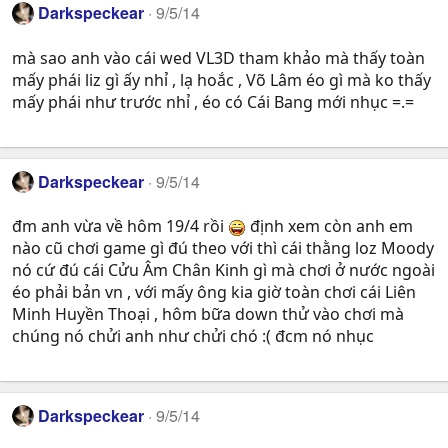
Darkspeckear
9/5/14
mà sao anh vào cái wed VL3D tham khảo mà thấy toàn
mấy phái liz gì ấy nhỉ , lạ hoắc , Võ Lâm éo gì mà ko thấy
mấy phái như trước nhỉ , éo có Cái Bang mới nhục =.=
Darkspeckear
9/5/14
đm anh vừa về hôm 19/4 rồi
định xem còn anh em
nào cũ chơi game gì đú theo với thì cái thằng loz Moody
nó cứ đú cái Cửu Âm Chân Kinh gì mà chơi ở nước ngoài
éo phải bản vn , với mấy ông kia giờ toàn chơi cái Liên
Minh Huyền Thoại , hôm bữa down thử vào chơi mà
chúng nó chửi anh như chửi chó :( đcm nó nhục
Darkspeckear
9/5/14