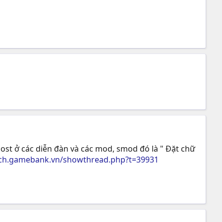
st ở các diễn đàn và các mod, smod đó là " Đặt chữ
dich.gamebank.vn/showthread.php?t=39931