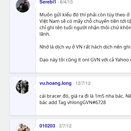
Serebi1
6/4/13
Muốn gửi kiểu đó thì phải còn tùy theo 
Việt Nam sẽ có mấy chỗ chuyển tiền tới t
chỉ ghi tên tuổi người nhận thôi chứ kh
lãnh.
Nhớ là dịch vụ ở VN rất hách dịch nên g
Dạo này tôi cũng ít onl GVN với cả Yahoo
vu.hoang.long
12/7/12
cái bracer đó, giá ra đi là 1m5 nha bác. 
bác add Tag vhlongGVN#6728
010203
3/7/12