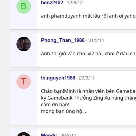
benz2402
12/6/12
B
anh phamduyanh mất lâu rồi anh ơi yaho
Phong_Than_1988
31/3/11
Anh zai giờ vẫn chơi vl2 hả , chơi ở đâu 
tn.nguyen1988
26/3/11
T
Chào bạn!Mình là nhân viên bên Gamebank
ký Gamebank Thưởng Zing Xu hàng tháng"
cảm ơn bạn!
mong bạn ủng hộ...
Moody
20/3/11