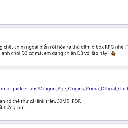
ưởng chết chìm ngoài biển rồi hóa ra thủ dâm ở box RPG nhé 
o anh chơi D3 cơ mà, em đang chiến D3 với lão này !
mic-guide-scans/Dragon_Age_Origins_Prima_Official_Guid
n có thể thử cái link trên, 32MB, PDF.
ất hứng lắm.