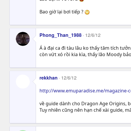
Bao giờ lại bơi tiếp ?
Phong_Than_1988
12/6/12
Á à đại ca đi tàu lâu ko thấy tăm tích t
còn vứt xó rồi kia kìa, thấy lão Moody bả
rekkhan
12/6/12
http://www.emuparadise.me/magazine-co
về guide dành cho Dragon Age Origins, bạ
Tuy nhiên cũng nên hạn chế xài guide, m