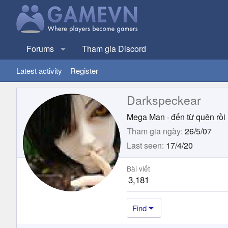
Forums
Tham gia Discord
Latest activity
Register
Darkspeckear
Mega Man
·
đến từ
quên rồi
Tham gia ngày
26/5/07
Last seen
17/4/20
Bài viết
3,181
Find