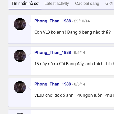
Tin nhắn hồ sơ
Latest activity
Các bài đăng
Giới 
Phong_Than_1988
29/10/14
Còn VL3 ko anh ! Đang ở bang nào thế ?
Phong_Than_1988
9/5/14
15 này nó ra Cái Bang đấy, anh thích thì c
Phong_Than_1988
8/5/14
VL3D chơi đc đó anh ! PK ngon luôn, Phụ 