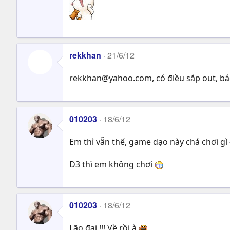
rekkhan
21/6/12
rekkhan@yahoo.com
, có điều sắp out, 
010203
18/6/12
Em thì vẫn thế, game dạo này chả chơi gì
D3 thì em không chơi
010203
18/6/12
Lão đại !!! Về rồi à