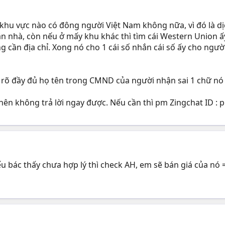
ở khu vực nào có đông người Việt Nam không nữa, vì đó là d
ận nhà, còn nếu ở mấy khu khác thì tìm cái Western Union ấ
ông cần địa chỉ. Xong nó cho 1 cái số nhắn cái số ấy cho n
hi rõ đầy đủ họ tên trong CMND của người nhận sai 1 chữ n
 nên không trả lời ngay được. Nếu cần thì pm Zingchat ID 
Nếu bác thấy chưa hợp lý thì check AH, em sẽ bán giá của nó