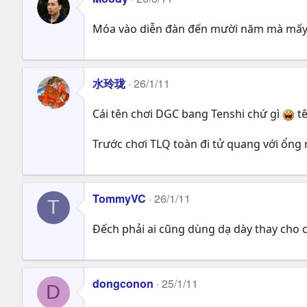
Móa vào diễn đàn đến mười năm mà mấy c
水玲珑
26/1/11
Cái tên chơi DGC bang Tenshi chứ gì
tê
Trước chơi TLQ toàn đi tử quang với ổng
TommyVC
26/1/11
T
Đếch phải ai cũng dùng dạ dày thay cho 
dongconon
25/1/11
D