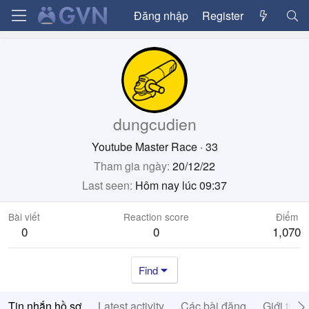
Đăng nhập
Register
dungcudien
Youtube Master Race
·
33
Tham gia ngày
20/12/22
Last seen
Hôm nay lúc 09:37
Bài viết
Reaction score
Điểm
0
0
1,070
Find
Tin nhắn hồ sơ
Latest activity
Các bài đăng
Giới thiệ