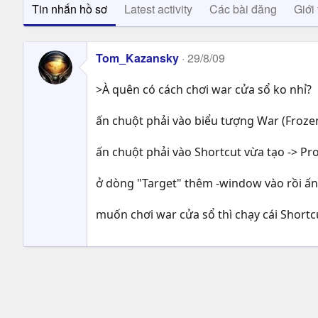
Tin nhắn hồ sơ
Latest activity
Các bài đăng
Giới 
Tom_Kazansky
29/8/09
>À quên có cách chơi war cửa sổ ko nhỉ?
ấn chuột phải vào biểu tượng War (Froze
ấn chuột phải vào Shortcut vừa tạo -> Pro
ở dòng "Target" thêm -window vào rồi ấ
muốn chơi war cửa sổ thì chạy cái Shortc