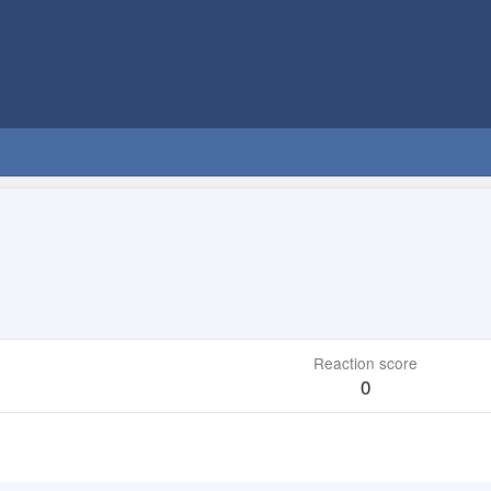
Reaction score
0