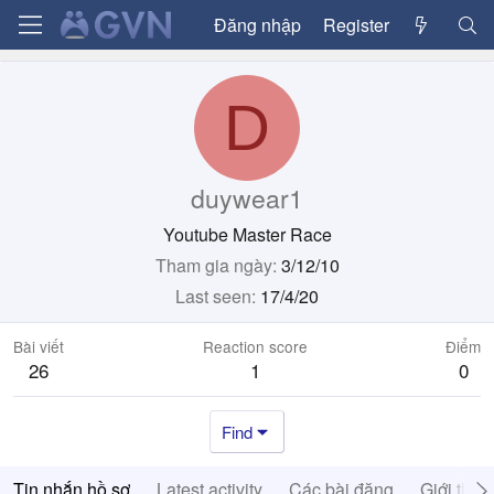
Đăng nhập
Register
D
duywear1
Youtube Master Race
Tham gia ngày
3/12/10
Last seen
17/4/20
Bài viết
Reaction score
Điểm
26
1
0
Find
Tin nhắn hồ sơ
Latest activity
Các bài đăng
Giới thiệ