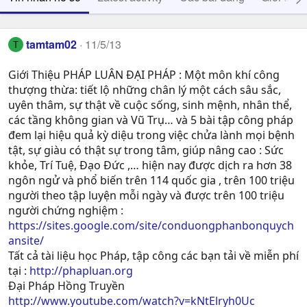
tamtam02
11/5/13
T
Giới Thiệu PHÁP LUÂN ĐẠI PHÁP : Một môn khí công
thượng thừa: tiết lộ những chân lý một cách sâu sắc,
uyên thâm, sự thật về cuộc sống, sinh mệnh, nhân thể,
các tầng không gian và Vũ Trụ… và 5 bài tập công pháp
đem lại hiệu quả kỳ diệu trong việc chửa lành mọi bệnh
tật, sự giàu có thật sự trong tâm, giúp nâng cao : Sức
khỏe, Trí Tuệ, Ðạo Ðức ,… hiện nay được dịch ra hơn 38
ngôn ngử và phổ biến trên 114 quốc gia , trên 100 triệu
người theo tập luyện mỗi ngày và được trên 100 triệu
người chứng nghiệm :
https://sites.google.com/site/conduongphanbonquych
ansite/
Tất cả tài liệu học Pháp, tập công các bạn tải về miễn phí
tại :
http://phapluan.org
Đại Pháp Hồng Truyền
http://www.youtube.com/watch?v=kNtElryh0Uc