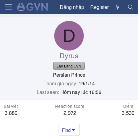
Đăng nhập
Register
D
Dyrus
Lão Làng GVN
Persian Prince
Tham gia ngày
19/1/14
Last seen
Hôm nay lúc 16:56
Bài viết
Reaction score
Điểm
3,886
2,972
3,530
Find