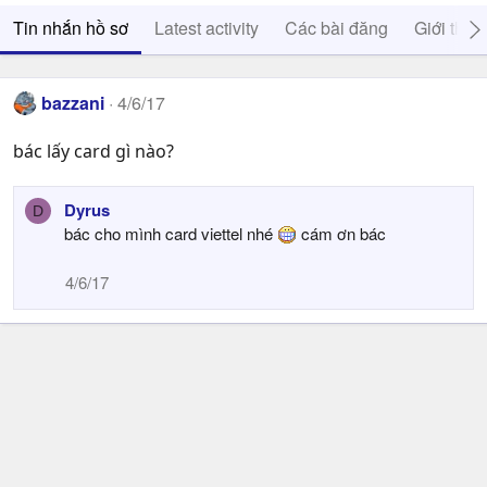
Tin nhắn hồ sơ
Latest activity
Các bài đăng
Giới thiệ
bazzani
4/6/17
bác lấy card gì nào?
Dyrus
D
bác cho mình card viettel nhé
cám ơn bác
4/6/17