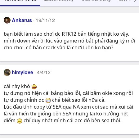
Ankarus
19/11/12
bạn biết làm sao chơi dc RTK12 bản tiếng nhật ko vậy,
mình down về rồi lúc vào game nó bắt phải đăng ký mới
cho chơi. có bản crack vào là chơi luôn ko bạn?
himylove
4/4/12
cái này khó
tự dưng nó hiện cái bảng bảo lỗi, cái bấm okie xong rồi
tự dưng chỉnh dc
chả biết sao lỗi nữa cả.
Lúc đầu tính copy từ SEA qua NA xem coi sao mà xui cái
là vẫn hiển thị giống bên SEA nhưng lại ko hưởng hết
điểm
chỉ duy nhất mình cái acc đó bên sea thôi..