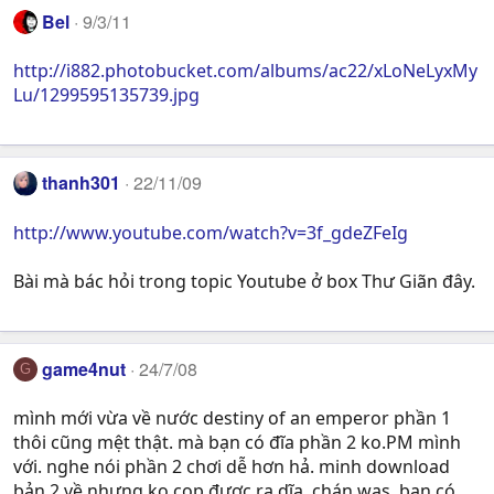
Bel
9/3/11
http://i882.photobucket.com/albums/ac22/xLoNeLyxMy
Lu/1299595135739.jpg
thanh301
22/11/09
http://www.youtube.com/watch?v=3f_gdeZFeIg
Bài mà bác hỏi trong topic Youtube ở box Thư Giãn đây.
game4nut
24/7/08
G
mình mới vừa về nước destiny of an emperor phần 1
thôi cũng mệt thật. mà bạn có đĩa phần 2 ko.PM mình
với. nghe nói phần 2 chơi dễ hơn hả. minh download
bản 2 về nhưng ko cop đươc.ra dĩa. chán was. bạn có