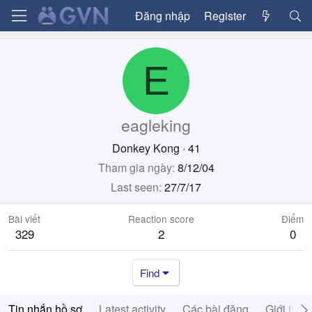
Đăng nhập
Register
E
eagleking
Donkey Kong
·
41
Tham gia ngày
8/12/04
Last seen
27/7/17
Bài viết
Reaction score
Điểm
329
2
0
Find
Tin nhắn hồ sơ
Latest activity
Các bài đăng
Giới thiệ