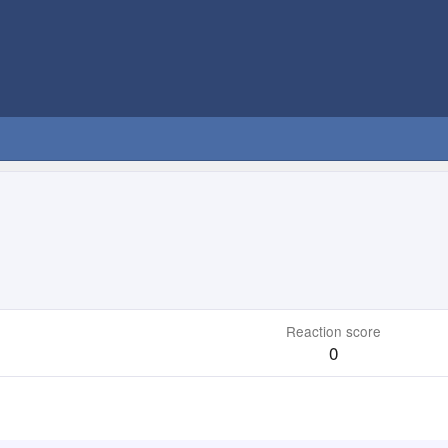
Reaction score
0