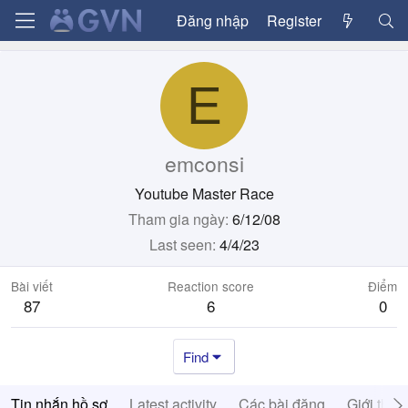
Đăng nhập
Register
E
emconsi
Youtube Master Race
Tham gia ngày
6/12/08
Last seen
4/4/23
Bài viết
Reaction score
Điểm
87
6
0
Find
Tin nhắn hồ sơ
Latest activity
Các bài đăng
Giới thiệ