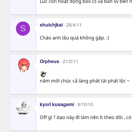
Lúc còn hoạt động box cs và bắn sv bến 
shuichjkai
28/4/11
S
Chào anh lâu quá không gặp. :)
Orpheus
21/2/11
năm mới chúc cả làng phát tài phát lộc ~
kyori kusagami
9/10/10
Off gì ? dạo này đi làm nên ít theo dõi , c