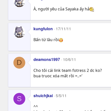
À, người yêu của Sayaka ấy hả
kungfulon
17/11/11
Bấn từ lâu rồi
deamons1997
10/6/11
D
Cho tôi cái link team fotress 2 dc ko?
bua truoc xóa mất rồi =..='
shuichjkai
5/5/11
S
^^