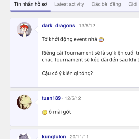
Tin nhắn hồ sơ
Latest activity
Các bài đăng
Giới 
dark_dragons
13/6/12
Tớ khởi động event nhá
Riêng cái Tournament sẽ là sự kiện cuối 
chắc Tournament sẽ kéo dài đến sau khi 
Cậu có ý kiến gì tỏng?
tuan189
12/5/12
ô mài gót
kungfulon
20/11/11