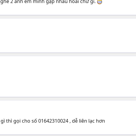
nghé 2 anh em mình gặp nhau hoài chứ gì.
ó gì thì gọi cho số 01642310024 , dễ liên lạc hơn