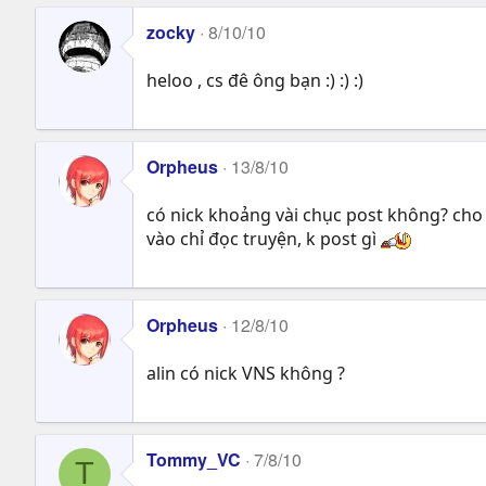
zocky
8/10/10
heloo , cs đê ông bạn :) :) :)
Orpheus
13/8/10
có nick khoảng vài chục post không? cho t
vào chỉ đọc truyện, k post gì
Orpheus
12/8/10
alin có nick VNS không ?
Tommy_VC
7/8/10
T