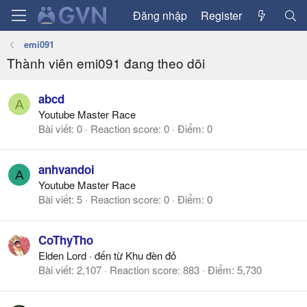
Đăng nhập
Register
emi091
Thành viên emi091 đang theo dõi
abcd
A
Youtube Master Race
Bài viết
0
Reaction score
0
Điểm
0
anhvandoi
A
Youtube Master Race
Bài viết
5
Reaction score
0
Điểm
0
CoThyTho
Elden Lord
·
đến từ
Khu đèn đỏ
Bài viết
2,107
Reaction score
883
Điểm
5,730