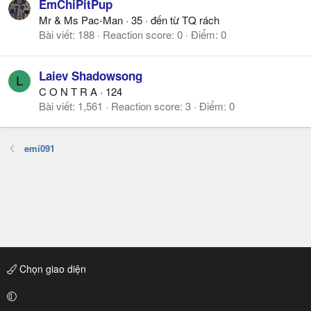
EmChiPitPup
Mr & Ms Pac-Man
·
35
·
đến từ
TQ rách
Bài viết
188
Reaction score
0
Điểm
0
Laiev Shadowsong
L
C O N T R A
·
124
Bài viết
1,561
Reaction score
3
Điểm
0
emi091
Chọn giao diện