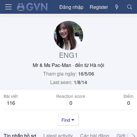
Đăng nhập
Register
ENG1
Mr & Ms Pac-Man
·
đến từ
Hà nội
Tham gia ngày
16/5/06
Last seen
1/8/14
Bài viết
Reaction score
Điểm
116
0
0
Find
Tin nhắn hồ sơ
Latest activity
Các bài đăng
Giới thiệ