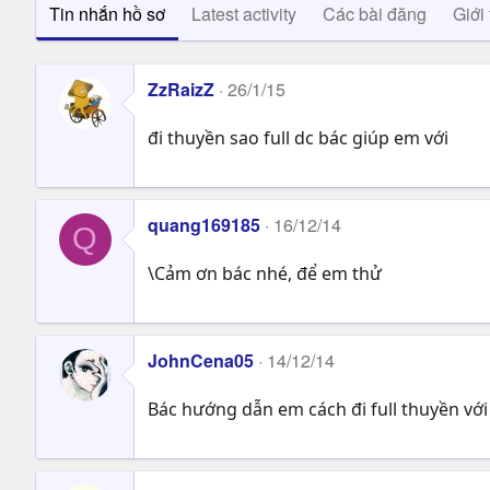
Tin nhắn hồ sơ
Latest activity
Các bài đăng
Giới 
ZzRaizZ
26/1/15
đi thuyền sao full dc bác giúp em với
quang169185
16/12/14
Q
\Cảm ơn bác nhé, để em thử
JohnCena05
14/12/14
Bác hướng dẫn em cách đi full thuyền vớ