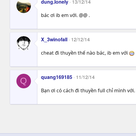
dung.lonely
13/12/14
bác ơi ib em với. @@ .
X_3winofall
12/12/14
cheat đi thuyền thế nào bác, ib em với
quang169185
11/12/14
Q
Bạn ơi có cách đi thuyền full chỉ mình với