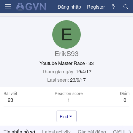
Đăng nhập
Register
E
ErikS93
Youtube Master Race
·
33
Tham gia ngày
19/4/17
Last seen
23/6/17
Bài viết
Reaction score
Điểm
23
1
0
Find
Tin nhắn hồ sơ
Latest activity
Các bài đăng
Giới thiệ