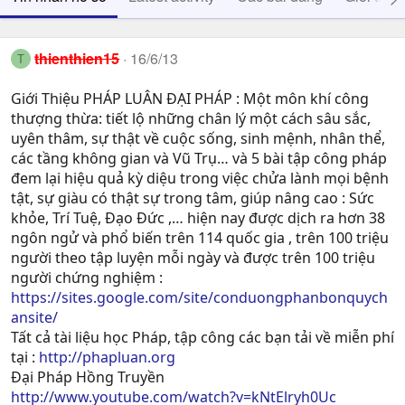
thienthien15
16/6/13
T
Giới Thiệu PHÁP LUÂN ĐẠI PHÁP : Một môn khí công
thượng thừa: tiết lộ những chân lý một cách sâu sắc,
uyên thâm, sự thật về cuộc sống, sinh mệnh, nhân thể,
các tầng không gian và Vũ Trụ… và 5 bài tập công pháp
đem lại hiệu quả kỳ diệu trong việc chửa lành mọi bệnh
tật, sự giàu có thật sự trong tâm, giúp nâng cao : Sức
khỏe, Trí Tuệ, Ðạo Ðức ,… hiện nay được dịch ra hơn 38
ngôn ngử và phổ biến trên 114 quốc gia , trên 100 triệu
người theo tập luyện mỗi ngày và được trên 100 triệu
người chứng nghiệm :
https://sites.google.com/site/conduongphanbonquych
ansite/
Tất cả tài liệu học Pháp, tập công các bạn tải về miễn phí
tại :
http://phapluan.org
Đại Pháp Hồng Truyền
http://www.youtube.com/watch?v=kNtElryh0Uc