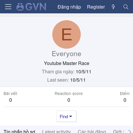
Đăng nhập
Register
E
Everyone
Youtube Master Race
Tham gia ngày
10/5/11
Last seen
10/5/11
Bài viết
Reaction score
Điểm
0
0
0
Find
Tin nhắn hồ sơ
Latest activity
Các bài đăng
Giới thiệ