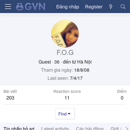
Đăng nhập
Register
F.O.G
Guest
·
36
·
đến từ
Hà Nội
Tham gia ngày
18/8/08
Last seen
7/4/17
Bài viết
Reaction score
Điểm
203
11
0
Find
Tin nhắn hồ sơ
Latest activity
Các bài đăng
Giới thiệ