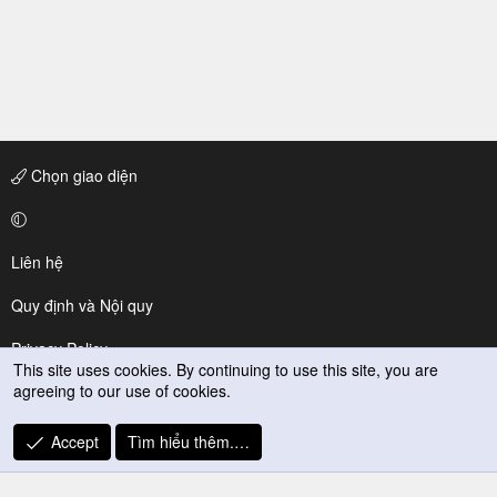
Chọn giao diện
Liên hệ
Quy định và Nội quy
Privacy Policy
This site uses cookies. By continuing to use this site, you are
agreeing to our use of cookies.
Trợ giúp
R
Accept
Tìm hiểu thêm.…
S
S