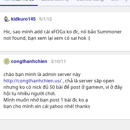
kidkuro145
5/1/12
Hic, sao mình add cái xFOGx ko đc, nó bảo Summoner
not found, bạn xem lại xem có sai hok :(
congthanhchien
3/10/11
C
chào bạn mình là admin server này
http://congthanhchien.us/
, chả là server săp open
nhưng ko có nick đủ 50 bài để post ở gamevn, vì ở đây
hội tụ nhiều người chơi.
Mình muốn nhờ bạn post 1 bài đc ko ạ
bạn cho mình xin cái yahoo nhé! thanks