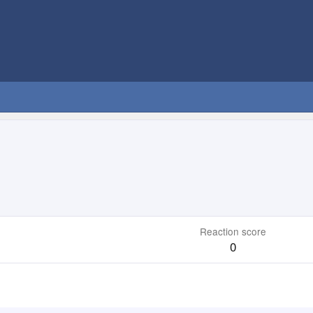
Reaction score
0