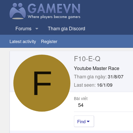
Forums
Tham gia Discord
Latest activity
Register
F10-E-Q
F
Youtube Master Race
Tham gia ngày
31/8/07
Last seen
16/1/09
Bài viết
54
Find