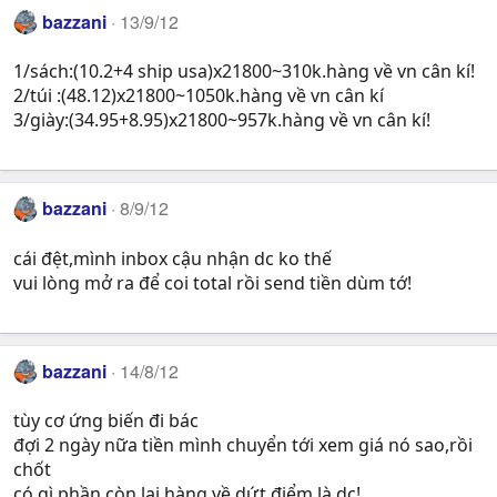
bazzani
13/9/12
1/sách:(10.2+4 ship usa)x21800~310k.hàng về vn cân kí!
2/túi :(48.12)x21800~1050k.hàng về vn cân kí
3/giày:(34.95+8.95)x21800~957k.hàng về vn cân kí!
bazzani
8/9/12
cái đệt,mình inbox cậu nhận dc ko thế
vui lòng mở ra để coi total rồi send tiền dùm tớ!
bazzani
14/8/12
tùy cơ ứng biến đi bác
đợi 2 ngày nữa tiền mình chuyển tới xem giá nó sao,rồi
chốt
có gì phần còn lại hàng về dứt điểm là dc!