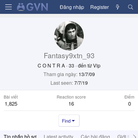
Đăng nhập
Register
Fantasy9xtn_93
C O N T R A
·
33
·
đến từ
Vip
Tham gia ngày
13/7/09
Last seen
7/7/19
Bài viết
Reaction score
Điểm
1,825
16
0
Find
Tin nhắn hồ sơ
Latest activity
Các bài đăng
Giới thiệ