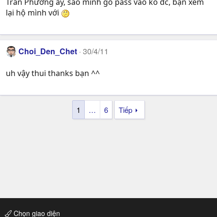
Trần Phương ấy, sao mình gõ pass vào ko đc, bạn xem
lại hộ mình với
Choi_Den_Chet
30/4/11
uh vậy thui thanks bạn ^^
1
…
6
Tiếp
Chọn giao diện