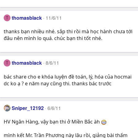
thomasblack
11/6/11
T
thanks bạn nhiều nhé. sắp thi rồi mà học hành chưa tới
đâu nên mình lo quá. chúc bạn thi tốt nhé.
thomasblack
8/6/11
T
bác share cho e khóa luyện đề toán, lý, hóa của hocmai
dc ko ạ ? e năm nay cũng thi. thanks bác trước
Sniper_12192
6/6/11
HV Ngân Hàng, vậy bạn thi ở Miền Bắc àh
mình kết Mr. Trần Phương này lâu rồi, giảng bài thấm