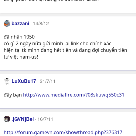
bazzani
14/8/12
đã nhận 1050
có gì 2 ngày nữa gửi mình lại link cho chính xác
hiện tại tk mình đang hết tiền và đang đợi chuyển tiền
từ việt nam-us!
LuXuBu17
21/7/11
đây bạn
http://www.mediafire.com/?08skuwq550c31
.[GVN]Bel
16/7/11
http://forum.gamevn.com/showthread.php?376317-