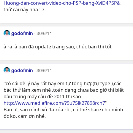
Huong-dan-convert-video-cho-PSP-bang-XviD4PSP&
thử cái này nha :D
godofmin
30/6/11
à ra là bạn đã update trang sau, chúc bạn thi tốt
godofmin
30/6/11
''có cái đề lý này rất hay em tự tổng hợp(tự type ),các
bác thử làm xem nhé ,toàn dạng chưa bao giờ thi biết
đâu trúng mấy câu đề 2011 thì sao
http://www.mediafire.com/?9u75lk27898rch7
''
Bạn ơi, sao mình vô đã xóa rồi, có thể share cho mình
đc ko, cảm ơn nhé.