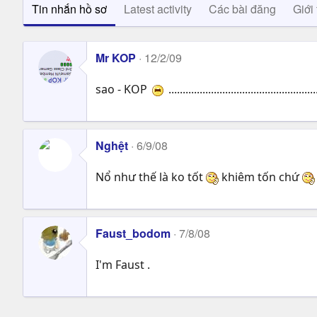
Tin nhắn hồ sơ
Latest activity
Các bài đăng
Giới 
Mr KOP
12/2/09
sao - KOP
....................................................
Nghệt
6/9/08
Nổ như thế là ko tốt
khiêm tốn chứ
Faust_bodom
7/8/08
I'm Faust .