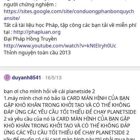
người chứng nghiệm :
https://sites.google.com/site/conduongphanbonquych
ansite/
Tất cả tài liệu học Pháp, tập công các bạn tải về miễn phí
tại :
http://phapluan.org
Đại Pháp Hồng Truyền
http://www.youtube.com/watch?v=kNtElryh0Uc
Thỉnh nguyện toàn cầu 2013
duyanh8541
16/5/13
D
bạn ơi cho mình hỏi về cái planetside 2
1.máy mình chơi nó bảo là CARD MÀN HÌNH CỦA BẠN
GẶP KHÓ KHĂN TRONG KHỞI TẠO VÀ CÓ THỂ KHÔNG
ĐÁP ỨNG CÁC YÊU CẦU TỐI THIỂU ĐỂ CHẠY PLANETSIDE
2 và yêu cầu của nó là CARD MÀN HÌNH CỦA BẠN GẶP
KHÓ KHĂN TRONG KHỞI TẠO VÀ CÓ THỂ KHÔNG ĐÁP
ỨNG CÁC YÊU CẦU TỐI THIỂU ĐỂ CHẠY PLANETSIDE 2
vậy để muốn có cái card màn hình này thì phải mua hay