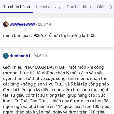
Tin nhắn hồ sơ
Latest activity
Các bài đăng
Giới thiệ
wwweeewww
28/3/14
minh bán giá la 90k/ex rẻ hơn thị trương la 140k
ducthanh1
24/5/13
D
Giới Thiệu PHÁP LUÂN ĐẠI PHÁP : Một môn khí công
thượng thừa: tiết lộ những chân lý một cách sâu sắc,
uyên thâm, sự thật về cuộc sống, sinh mệnh, nhân thể,
các tầng không gian và Vũ Trụ… và 5 bài tập công pháp
đem lại hiệu quả kỳ diệu trong việc chửa lành mọi bệnh
tật, sự giàu có thật sự trong tâm, giúp nâng cao : Sức
khỏe, Trí Tuệ, Ðạo Ðức ,… hiện nay được dịch ra hơn 38
ngôn ngử và phổ biến trên 114 quốc gia , trên 100 triệu
người theo tập luyện mỗi ngày và được trên 100 triệu