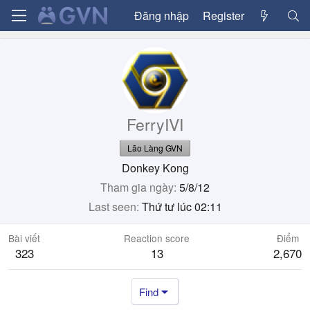
Đăng nhập
Register
FerryIVI
Lão Làng GVN
Donkey Kong
Tham gia ngày
5/8/12
Last seen
Thứ tư lúc 02:11
Bài viết
Reaction score
Điểm
323
13
2,670
Find