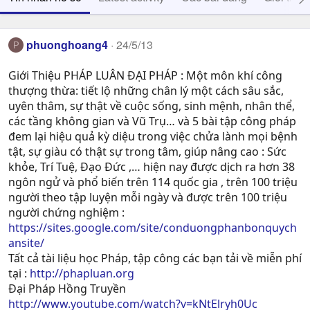
phuonghoang4
24/5/13
P
Giới Thiệu PHÁP LUÂN ĐẠI PHÁP : Một môn khí công
thượng thừa: tiết lộ những chân lý một cách sâu sắc,
uyên thâm, sự thật về cuộc sống, sinh mệnh, nhân thể,
các tầng không gian và Vũ Trụ… và 5 bài tập công pháp
đem lại hiệu quả kỳ diệu trong việc chửa lành mọi bệnh
tật, sự giàu có thật sự trong tâm, giúp nâng cao : Sức
khỏe, Trí Tuệ, Ðạo Ðức ,… hiện nay được dịch ra hơn 38
ngôn ngử và phổ biến trên 114 quốc gia , trên 100 triệu
người theo tập luyện mỗi ngày và được trên 100 triệu
người chứng nghiệm :
https://sites.google.com/site/conduongphanbonquych
ansite/
Tất cả tài liệu học Pháp, tập công các bạn tải về miễn phí
tại :
http://phapluan.org
Đại Pháp Hồng Truyền
http://www.youtube.com/watch?v=kNtElryh0Uc