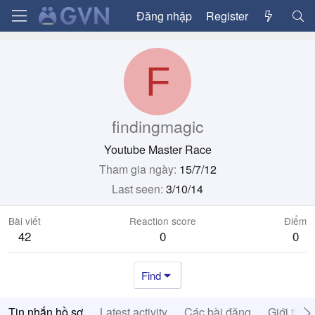
Đăng nhập
Register
F
findingmagic
Youtube Master Race
Tham gia ngày
15/7/12
Last seen
3/10/14
Bài viết
Reaction score
Điểm
42
0
0
Find
Tin nhắn hồ sơ
Latest activity
Các bài đăng
Giới thiệ