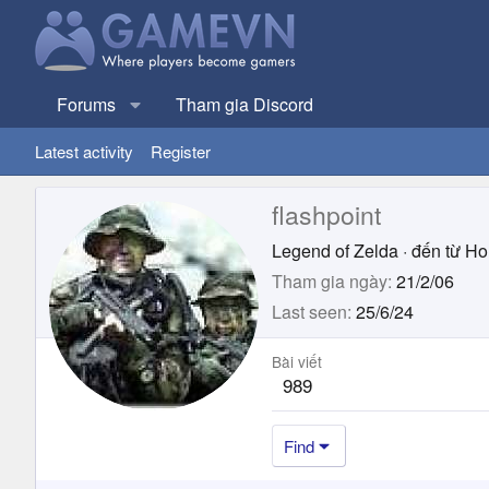
Forums
Tham gia Discord
Latest activity
Register
flashpoint
Legend of Zelda
·
đến từ
Ho
Tham gia ngày
21/2/06
Last seen
25/6/24
Bài viết
989
Find