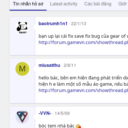
Tin nhắn hồ sơ
Latest activity
Các bài đăng
Giới 
baotrumh1n1
22/1/13
bạn up lại cái fix save fix bug của gear o
http://forum.gamevn.com/showthread.ph
miusatthu
2/8/11
M
hello bác, bên em hiện đang phát triển d
hiện h e làm một số mẫu áo game, nếu bá
http://forum.gamevn.com/showthread.ph
-VVN-
14/5/09
bóc tem nhà bác