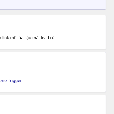
 link mf của cậu mà dead rùi
no-Trigger-