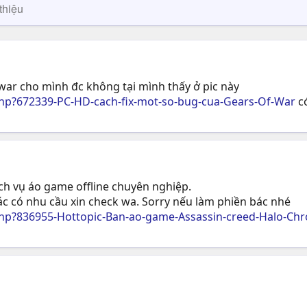
thiệu
f war cho mình đc không tại mình thấy ở pic này
p?672339-PC-HD-cach-fix-mot-so-bug-cua-Gears-Of-War
có
ịch vụ áo game offline chuyên nghiệp.
c có nhu cầu xin check wa. Sorry nếu làm phiền bác nhé
p?836955-Hottopic-Ban-ao-game-Assassin-creed-Halo-Chro