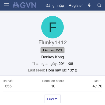
Đăng nhập
Register
F
Flunky1412
Lão Làng GVN
Donkey Kong
Tham gia ngày
20/11/08
Last seen
Hôm nay lúc 13:12
Bài viết
Reaction score
Điểm
355
10
4,170
Find