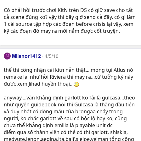
Có phải hồi trước chơi KitN trên DS có giữ save cho tất
cả scene đúng ko? vậy thì bây giờ send cả đây, có gì làm
1 cái source tập hợp các đoạn before crisis lại vậy, xem
kỹ các đoạn đó may ra mới nắm được cốt truyện.
Milanor1412
4/5/10
M
thế thì công nhận cái kitn nản thật....mong tụi Atlus nó
remake lại như hồi Riviera thì may ra...cứ tưởng kỳ này
được xem Jihad huyền thoại...
anyway....vẫn khẳng định garlott ko fải là gulcasa...theo
như quyển guidebook nói thì Gulcasa là thằng đầu tiên
và duy nhất có dòng máu của brongaa chảy trong
người, ko chắc garlott về sau có bộc lộ hay ko, cũng
chưa thể khẳng định emilia là playable unit đc
điểm qua số thành viên có thể có thì garlott, shiskia,
medyute,jenon,aegina,ita,baif,sleipe,velman tổng cộng