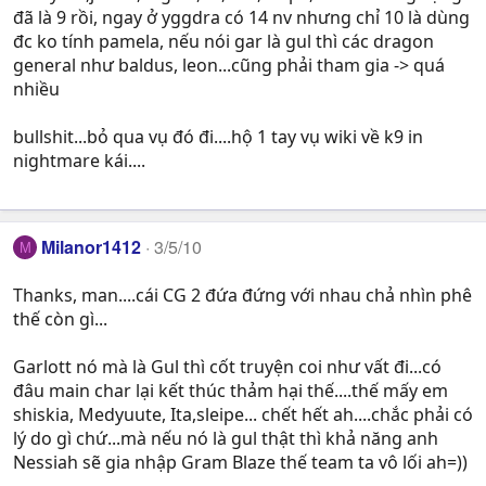
đã là 9 rồi, ngay ở yggdra có 14 nv nhưng chỉ 10 là dùng
đc ko tính pamela, nếu nói gar là gul thì các dragon
general như baldus, leon...cũng phải tham gia -> quá
nhiều
bullshit...bỏ qua vụ đó đi....hộ 1 tay vụ wiki về k9 in
nightmare kái....
Milanor1412
3/5/10
M
Thanks, man....cái CG 2 đứa đứng với nhau chả nhìn phê
thế còn gì...
Garlott nó mà là Gul thì cốt truyện coi như vất đi...có
đâu main char lại kết thúc thảm hại thế....thế mấy em
shiskia, Medyuute, Ita,sleipe... chết hết ah....chắc phải có
lý do gì chứ...mà nếu nó là gul thật thì khả năng anh
Nessiah sẽ gia nhập Gram Blaze thế team ta vô lối ah=))