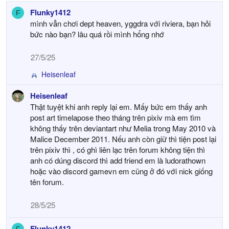
Flunky1412
F
mình vẫn chơi dept heaven, yggdra với riviera, bạn hỏi
bức nào bạn? lâu quá rồi mình hổng nhớ
27/5/25
Heisenleaf
R
e
Heisenleaf
a
Thật tuyệt khi anh reply lại em. Mấy bức em thấy anh
c
t
post art timelapose theo tháng trên pixiv mà em tìm
i
không thấy trên deviantart như Melia trong May 2010 và
o
Malice December 2011. Nếu anh còn giữ thì tiện post lại
n
trên pixiv thì , có ghì liên lạc trên forum không tiện thì
s
anh có dúng discord thì add friend em là ludorathown
:
hoặc vào discord gamevn em cũng ở đó với nick giống
tên forum.
28/5/25
Flunky1412
F