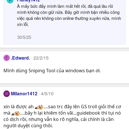
À mấy bức đấy mình làm mất hết rồi, đã quá lâu rồi
mình không còn giữ nữa. Bây giờ mình bận nhiều công
việc quá nên không còn online thường xuyên nữa, mình
xin lỗi.
30/5/25
.Edward.
22/2/15
E
Mình dùng Sniping Tool của windows bạn ơi.
Milanor1412
4/5/10
M
xin là được ah
....sao trc đây lên GS troll giỏi thế cơ
mà
....bây h lại khiêm tốn vãi...guidebook thì tụi nó
có dịch rồi, nhưng vẫn ko rõ nghĩa, cái chính là cần
người duyệt cùng thôi.