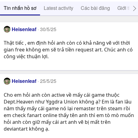
Tin nhắn hồ sơ
Latest activity
Các bài đăng
Giới thiệ
Heisenleaf
30/5/25
Thật tiếc , em định hỏi anh còn có khả năng vẽ với thời
gian free không em sẽ trả tiền request art. Chúc anh có
công việc thuận lợi.
Heisenleaf
25/5/25
Cho em hỏi anh còn active về mấy cái game thuộc
Dept.Heaven như Yggdra Union không ạ? Em là fan lâu
năm thấy mấy cái game nó lại remaster trên steam rồi
em check fanart online thấy tên anh thì em tò mò muốn
hỏi anh còn giữ mấy cái art anh vẽ bị mất trên
deviantart không ạ.