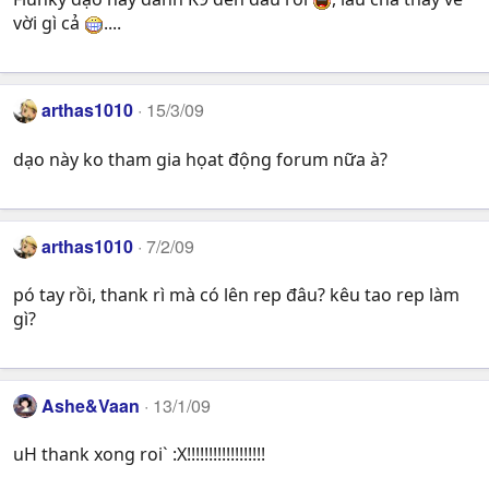
vời gì cả
....
arthas1010
15/3/09
dạo này ko tham gia họat động forum nữa à?
arthas1010
7/2/09
pó tay rồi, thank rì mà có lên rep đâu? kêu tao rep làm
gì?
Ashe&Vaan
13/1/09
uH thank xong roi` :X!!!!!!!!!!!!!!!!!!