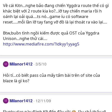
Về cái Kitn...nghe bảo đang chiến Yggdra route thế có gì
khác biệt với 2 route kia ko?...lỡ tay chiến maria rồi h
oánh lại oải quá....ts nó...game íu có software
reset.....mỗi lần lỡ tay fang vỡ đồ là lại thoát ra vào lại....
Btw,buồn tình ngồi kiếm được quả OST của Yggdra
Unison...nghe thử cái....
http://www.mediafire.com/?idkyy1yyag5
Milanor1412
3/5/10
M
Hỏi tí...có biết pass của mấy tấm bài trên of site của
blaze là gì ko?
Milanor1412
12/11/09
M
Flunky dạo này đánh K9 đến đâu rồi
, lâu chả thấy vẽ