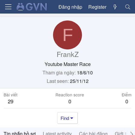
Đăng nhập
Register
F
FrankZ
Youtube Master Race
Tham gia ngày
18/6/10
Last seen
25/11/12
Bài viết
Reaction score
Điểm
29
0
0
Find
Tin nhắn hồ sơ
Latest activity
Các bài đăng
Giới thiệ